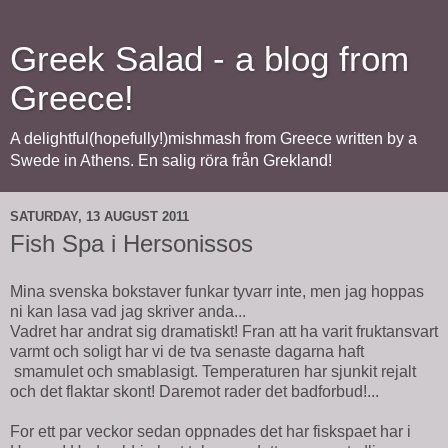
Greek Salad - a blog from
Greece!
A delightful(hopefully!)mishmash from Greece written by a
Swede in Athens. En salig röra från Grekland!
SATURDAY, 13 AUGUST 2011
Fish Spa i Hersonissos
Mina svenska bokstaver funkar tyvarr inte, men jag hoppas
ni kan lasa vad jag skriver anda...
Vadret har andrat sig dramatiskt! Fran att ha varit fruktansvart
varmt och soligt har vi de tva senaste dagarna haft
smamulet och smablasigt. Temperaturen har sjunkit rejalt
och det flaktar skont! Daremot rader det badforbud!...
For ett par veckor sedan oppnades det har fiskspaet har i