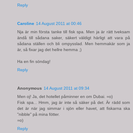
Reply
Caroline
14 August 2011 at 00:46
Nja är min första tanke till fisk spa. Men ja är rätt tveksam
ändå till sådana saker, säkert väldigt härligt att vara på
sådana ställen och bli ompysslad. Men hemmakär som ja
är, så fixar jag det hellre hemma ;)
Ha en fin söndag!
Reply
Anonymous
14 August 2011 at 09:34
Men oj! Ja, det hotellet påminner en om Dubai. =o)
Fisk spa... Hmm, jag är inte så säker på det. Är rädd som
det är när jag simmar i sjön eller havet, att fiskarna ska
"nibble" på mina fötter.
=o)
Reply