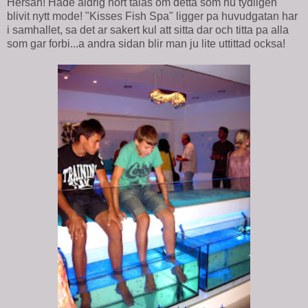
Hersan! Hade aldrig hort talas om detta som nu tydligen
blivit nytt mode! "Kisses Fish Spa" ligger pa huvudgatan har
i samhallet, sa det ar sakert kul att sitta dar och titta pa alla
som gar forbi...a andra sidan blir man ju lite uttittad ocksa!