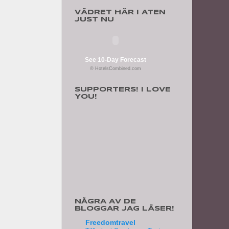
VÄDRET HÄR I ATEN
JUST NU
See 10-Day Forecast
© HotelsCombined.com
SUPPORTERS! I LOVE
YOU!
NÅGRA AV DE
BLOGGAR JAG LÄSER!
Freedomtravel