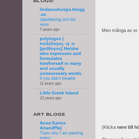
BLOGS!
lindacschoeps.blogg
.se
Uppdatering och lite
resor.
7 years ago
Men många av er ä
polylogos |
πολύλογος -η -ο
[políloγos] He/she
who expresses and
formulates
him/herself in many
and usually
unnecessary words.
If you didn’t breathe
11 years ago
Little Greek Island
22 years ago
ART BLOGS
Anna Karins
(Klicka
nere till 
ArtandPlej
Thats why I am painting
today!