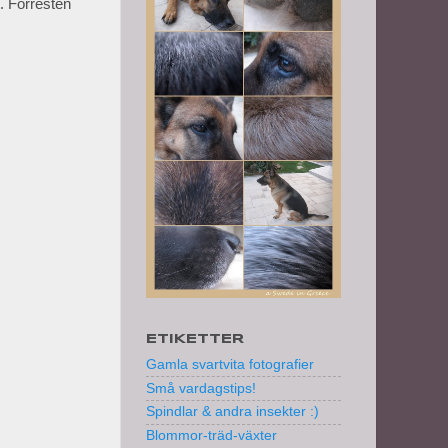
t. Förresten
ETIKETTER
Gamla svartvita fotografier
Små vardagstips!
Spindlar & andra insekter :)
Blommor-träd-växter