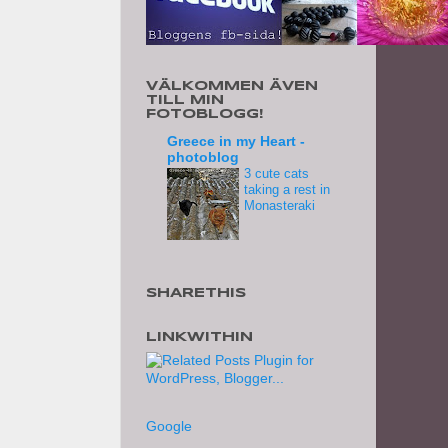
VÄLKOMMEN ÄVEN
TILL MIN
FOTOBLOGG!
Greece in my Heart -
photoblog
3 cute cats
taking a rest in
Monasteraki
SHARETHIS
LINKWITHIN
Google