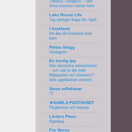
Tillbaka i Sarajevo – Tant
Anna kommer nästan hem
Lake House Life
Jag springer ikapp lite: April.
I Grekland
Att åka till Grekland med
barn
Pettas blogg
Vardagsliv
En trevlig tjej
Den rasistiska antirasismen
– och vad är det med
Miljöpartiet och islamism?
(obs uppdaterad version)
Steve reflekterar
72
★GAMLA POSTHUSET
Flygbussar och kejsare
Linda's Place -
Äppelpaj
Fru Venus