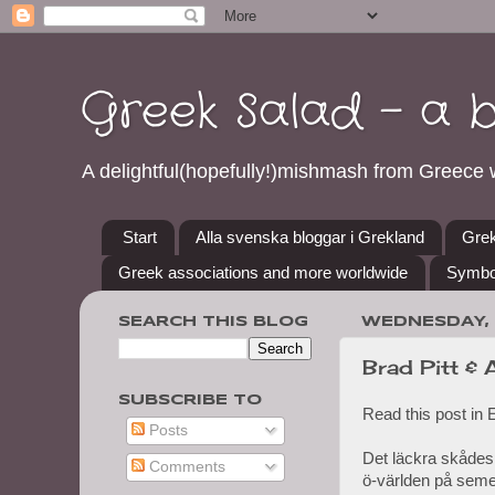
Greek Salad - a 
A delightful(hopefully!)mishmash from Greece w
Start
Alla svenska bloggar i Grekland
Grek
Greek associations and more worldwide
Symbo
SEARCH THIS BLOG
WEDNESDAY, 
Brad Pitt & 
SUBSCRIBE TO
Read this post in 
Posts
Det läckra skådesp
Comments
ö-världen på seme