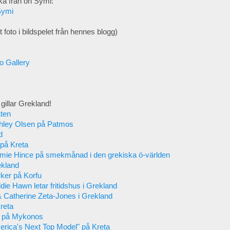
ka från ön Symi:
Symi
t foto i bildspelet från hennes blogg)
o Gallery
gillar Grekland!
Aten
hley Olsen på Patmos
d
på Kreta
mie Hince på smekmånad i den grekiska ö-världen
ekland
ker på Korfu
die Hawn letar fritidshus i Grekland
 Catherine Zeta-Jones i Grekland
reta
é på Mykonos
rica's Next Top Model" på Kreta