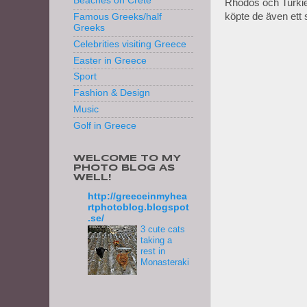
Beaches on Crete
Rhodos och Turkiet
köpte de även ett
Famous Greeks/half
Greeks
Celebrities visiting Greece
Easter in Greece
Sport
Fashion & Design
Music
Golf in Greece
WELCOME TO MY
PHOTO BLOG AS
WELL!
http://greeceinmyhea
rtphotoblog.blogspot
.se/
3 cute cats
taking a
rest in
Monasteraki