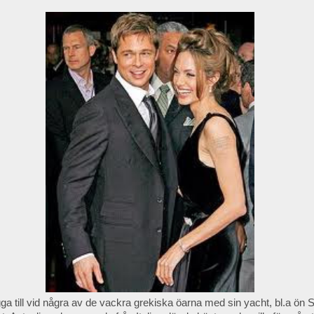
a till vid några av de vackra grekiska öarna med sin yacht, bl.a ön 