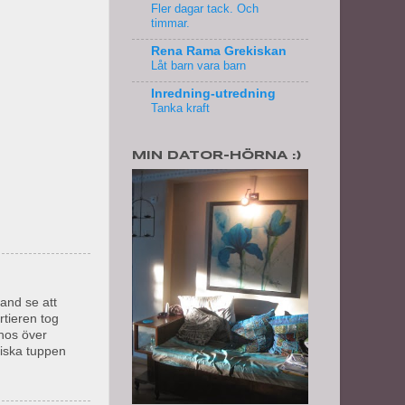
Fler dagar tack. Och
timmar.
Rena Rama Grekiskan
Låt barn vara barn
Inredning-utredning
Tanka kraft
MIN DATOR-HÖRNA :)
hand se att
rtieren tog
 hos över
kiska tuppen