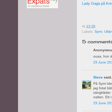
Lady Gaga på Kre
At
13:20
Labels:
Symi
,
Utlä
5 comments
Anonymous
ouaa, hon ä
29 June 201
Steve
said.
På Symi blev
jag fotat bå
sängkläder 
natten. Ett
29 June 201