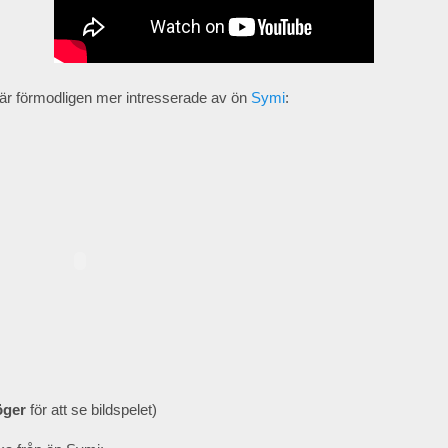
r förmodligen mer intresserade av ön
Symi
:
höger
för att se bildspelet)