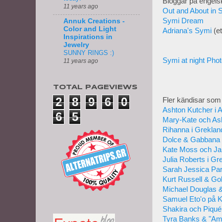
Bloggar på engels
11 years ago
Out and About in 
Symi Dream
Annuk Creations -
Color and Light
Adriana's Symi
(et
Inspirations in
Jewelry
SUNNY RINGS :)
Symi at night Phot
11 years ago
TOTAL PAGEVIEWS
2
8
9
6
0
Fler kändisar som 
Ashton Kutcher i 
6
5
Mary-Kate och As
Rihanna i Greklan
Dolce & Gabbana 
Kate Moss och Ja
Julia Roberts i Gr
Sarah Jessica Par
Kurt Russell & Gol
Michael Douglas &
Samuel Eto'o på K
Shakira och Piqu
Tyra Banks & "Ame