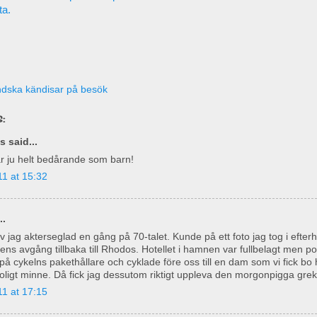
ta.
ndska kändisar på besök
:
 said...
r ju helt bedårande som barn!
1 at 15:32
..
 jag akterseglad en gång på 70-talet. Kunde på ett foto jag tog i efter
tens avgång tillbaka till Rhodos. Hotellet i hamnen var fullbelagt men po
på cykelns pakethållare och cyklade före oss till en dam som vi fick bo
 roligt minne. Då fick jag dessutom riktigt uppleva den morgonpigga gre
1 at 17:15