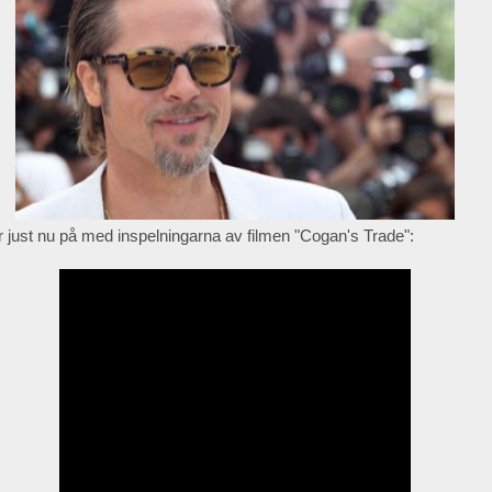
er just nu på med inspelningarna av filmen "Cogan's Trade":