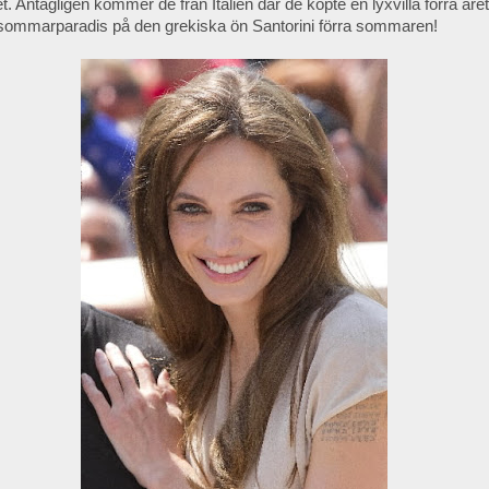
. Antagligen kommer de från Italien där de köpte en lyxvilla förra åre
 sommarparadis på den grekiska ön Santorini förra sommaren!