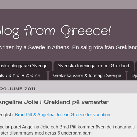
blog from Greece!
ritten by a Swede in Athens. En salig röra från Grekland
iska bloggar/e i Sverige
Svenska föreningar m.m i Grekland
ls ♪♫ † ☼ ♥ © € ♂♀°
Grekiska varor & företag i Sverige
Dj
29 JUNE 2011
Angelina Jolie i Grekland på semester
English:
Brad Pitt & Angelina Jolie in Greece for vacation
elar-paret Angelina Jolie och Brad Pitt kommer även de i dagarna til
ster tillsammans med deras 6 underbara barn.