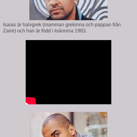
Isaias är halvgrek (mamman grekinna och pappan från
Zaire) och han är född i Ioánnina 1983.