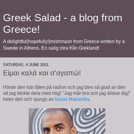
Greek Salad - a blog from
Greece!
A delightful(hopefully!)mishmash from Greece written by a
Swede in Athens. En salig röra från Grekland!
SATURDAY, 4 JUNE 2011
Είμαι καλά και σ'αγαπώ!
Hörde den här låten på radion och jag blev så glad av den
att jag tänkte dela med mig! "Jag mår bra och jag älskar dig!"
heter den och sjungs av
Isaias Matiamba
.