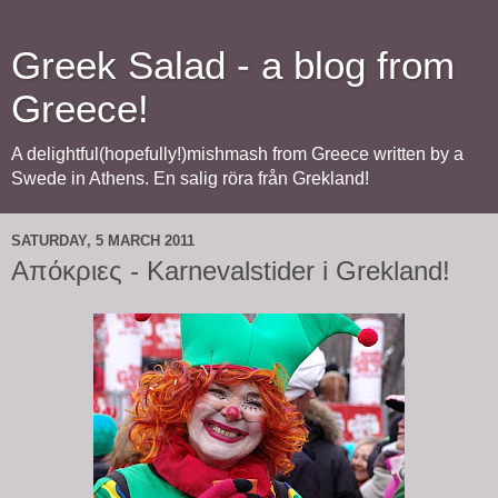
Greek Salad - a blog from
Greece!
A delightful(hopefully!)mishmash from Greece written by a
Swede in Athens. En salig röra från Grekland!
SATURDAY, 5 MARCH 2011
Απόκριες - Karnevalstider i Grekland!