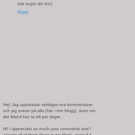
inte avgör din tro!)
Reply
Hej! Jag uppskattar verkligen era kommentarer
och jag svarar på alla (här i min blogg), även om
det ibland kan ta ett par dagar...
Hi! I appreciate so much your comments and I
answer all of them (here in my blog) , even if it