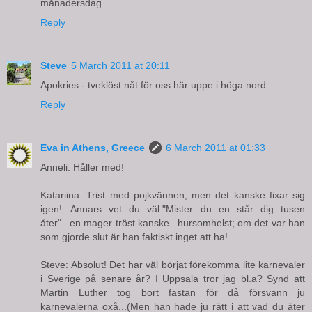
månadersdag....
Reply
Steve
5 March 2011 at 20:11
Apokries - tveklöst nåt för oss här uppe i höga nord.
Reply
Eva in Athens, Greece
6 March 2011 at 01:33
Anneli: Håller med!
Katariina: Trist med pojkvännen, men det kanske fixar sig
igen!...Annars vet du väl:"Mister du en står dig tusen
åter"...en mager tröst kanske...hursomhelst; om det var han
som gjorde slut är han faktiskt inget att ha!
Steve: Absolut! Det har väl börjat förekomma lite karnevaler
i Sverige på senare år? I Uppsala tror jag bl.a? Synd att
Martin Luther tog bort fastan för då försvann ju
karnevalerna oxå...(Men han hade ju rätt i att vad du äter