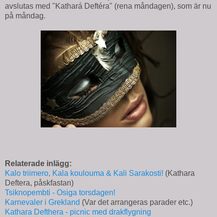
avslutas med "Kathará Deftéra" (rena måndagen), som är nu
på måndag.
Relaterade inlägg:
Kalo triimero, Kala koulouma & Kali Sarakosti!
(Kathara
Deftera, påskfastan)
Tsiknopembti - Osiga torsdagen!
Karnevaler i Grekland
(Var det arrangeras parader etc.)
Kathara Defthera - picnic med drakflygning