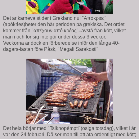
Det är karnevalstider i Grekland nu! "Απόκριες"
(apókries)heter den här perioden på grekiska. Det ordet
kommer från "απέχουν από κρέας"=avstå från kött, vilket
man i och för sig inte gör under dessa 3 veckor.
Veckorna är dock en förberedelse inför den långa 40-
dagars-fastan före Påsk, "Megali Sarakosti".
Det hela börjar med "Tsiknopémpti"(osiga torsdag), vilket i år
var den 24 februari. Då ser man till att äta ordentligt med kött;