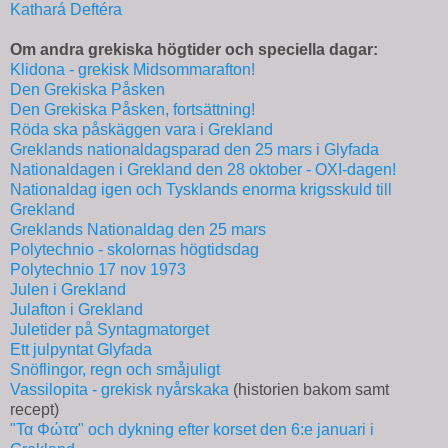
Kathará Deftéra
Om andra grekiska högtider och speciella dagar:
Klidona - grekisk Midsommarafton!
Den Grekiska Påsken
Den Grekiska Påsken, fortsättning!
Röda ska påskäggen vara i Grekland
Greklands nationaldagsparad den 25 mars i Glyfada
Nationaldagen i Grekland den 28 oktober - ΟΧΙ-dagen!
Nationaldag igen och Tysklands enorma krigsskuld till
Grekland
Greklands Nationaldag den 25 mars
Polytechnio - skolornas högtidsdag
Polytechnio 17 nov 1973
Julen i Grekland
Julafton i Grekland
Juletider på Syntagmatorget
Ett julpyntat Glyfada
Snöflingor, regn och småjuligt
Vassilopita - grekisk nyårskaka
(historien bakom samt
recept)
"Τα Φώτα" och dykning efter korset den 6:e januari i