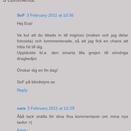
SoF
3 February 2011 at 10:36
Hej Eva!
Va kul att du tittade in till mig/oss (maken och jag delar
fotosida) och kommenterade, så att jag fick en chans att
hitta hit till dig.
Upptäckte bl.a. den smarta lilla grejen till söndriga
dragkedjor.
Önskar dig en fin dag!
SoF på blindstyre.se
Reply
sara
3 February 2011 at 12:29
Ååå tack snälla för dina fina kommentarer om mina nya
tavlor =)
Reply