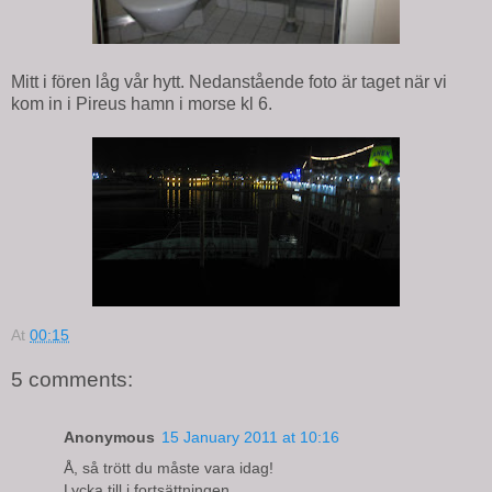
Mitt i fören låg vår hytt. Nedanstående foto är taget när vi
kom in i Pireus hamn i morse kl 6.
At
00:15
5 comments:
Anonymous
15 January 2011 at 10:16
Å, så trött du måste vara idag!
Lycka till i fortsättningen.