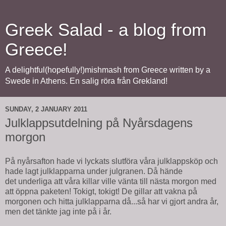
Greek Salad - a blog from
Greece!
A delightful(hopefully!)mishmash from Greece written by a
Swede in Athens. En salig röra från Grekland!
SUNDAY, 2 JANUARY 2011
Julklappsutdelning på Nyårsdagens
morgon
På nyårsafton hade vi lyckats slutföra våra julklappsköp och
hade lagt julklapparna under julgranen. Då hände
det underliga att våra killar ville vänta till nästa morgon med
att öppna paketen! Tokigt, tokigt! De gillar att vakna på
morgonen och hitta julklapparna då...så har vi gjort andra år,
men det tänkte jag inte på i år.