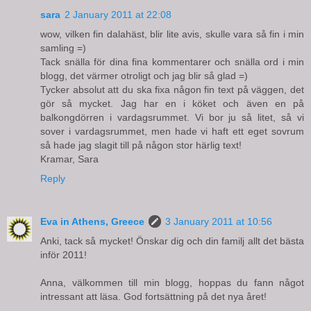
sara
2 January 2011 at 22:08
wow, vilken fin dalahäst, blir lite avis, skulle vara så fin i min
samling =)
Tack snälla för dina fina kommentarer och snälla ord i min
blogg, det värmer otroligt och jag blir så glad =)
Tycker absolut att du ska fixa någon fin text på väggen, det
gör så mycket. Jag har en i köket och även en på
balkongdörren i vardagsrummet. Vi bor ju så litet, så vi
sover i vardagsrummet, men hade vi haft ett eget sovrum
så hade jag slagit till på någon stor härlig text!
Kramar, Sara
Reply
Eva in Athens, Greece
3 January 2011 at 10:56
Anki, tack så mycket! Önskar dig och din familj allt det bästa
inför 2011!
Anna, välkommen till min blogg, hoppas du fann något
intressant att läsa. God fortsättning på det nya året!