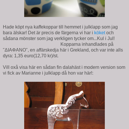
Hade köpt nya kaffekoppar till hemmet i julklapp som jag
bara älskar! Det är precis de färgerna vi har i
köket
och
sådana mönster som jag verkligen tycker om...Kul i Jul!
Kopparna inhandlades på
"ΔΙΑΦAΝΟ", en affärskedja här i Grekland, och var inte alls
dyra: 1,35 euro(12,70 kr)/st.
Vill oxå visa här en sådan fin dalahäst i modern version som
vi fick av Marianne i julklapp då hon var här!: