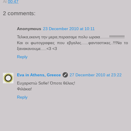
At
00:47
2 comments:
Anonymous
23 December 2010 at 10:11
Τελικα,εκεινη την μερα,περασαμε πολυ ωραια........!!!!!!!!!!!!!
Και οι φωτογραφιες που εβγαλες......φανταστικες..!!!Να το
ξανακανουμε.....<3 <3
Reply
Eva in Athens, Greece
27 December 2010 at 23:22
Ευχαριστώ Sofie! Όποτε θέλεις!
Φιλάκια!
Reply