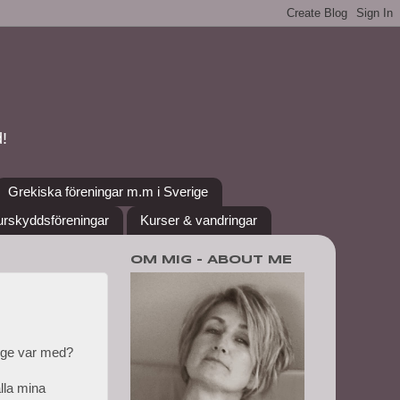
!
Grekiska föreningar m.m i Sverige
urskyddsföreningar
Kurser & vandringar
OM MIG - ABOUT ME
rige var med?
alla mina