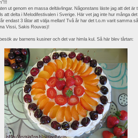
"!!!
 låten ut genom en massa deltävlingar. Någonstans läste jag att det är 
att delta i Melodifestivalen i Sverige. Här vet jag inte hur många det
 får endast 3 låtar att välja mellan! Två år har det t.o.m varit samma
nna Vissi, Sakis Rouvas)!
esök av barnens kusiner och det var himla kul. Så här blev tårtan: