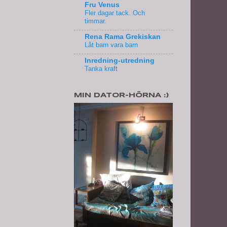
Fru Venus
Fler dagar tack. Och
timmar.
Rena Rama Grekiskan
Låt barn vara barn
Inredning-utredning
Tanka kraft
MIN DATOR-HÖRNA :)