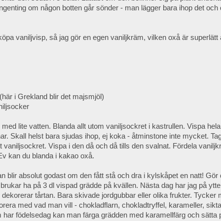
ingenting om någon botten går sönder - man lägger bara ihop det och
öpa vaniljvisp, så jag gör en egen vaniljkräm, vilken oxå är superlätt 
(här i Grekland blir det majsmjöl)
iljsocker
 med lite vatten. Blanda allt utom vaniljsockret i kastrullen. Vispa hela t
ar. Skall helst bara sjudas ihop, ej koka - åtminstone inte mycket. Tag
tt vaniljsockret. Vispa i den då och då tills den svalnat. Fördela vanil
Ev kan du blanda i kakao oxå.
n blir absolut godast om den fått stå och dra i kylskåpet en natt! Gör 
 brukar ha på 3 dl vispad grädde på kvällen. Nästa dag har jag på ytter
dekorerar tårtan. Bara skivade jordgubbar eller olika frukter. Tycker
rera med vad man vill - chokladflarn, chokladtryffel, karameller, sik
om har födelsedag kan man färga grädden med karamellfärg och sätta 