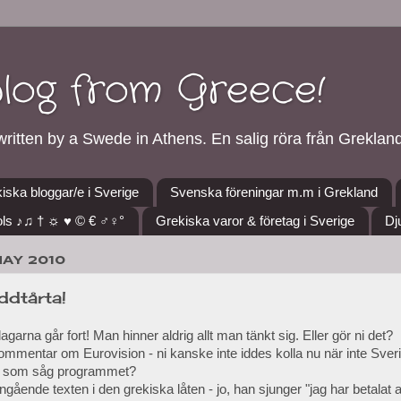
blog from Greece!
ritten by a Swede in Athens. En salig röra från Grekland
iska bloggar/e i Sverige
Svenska föreningar m.m i Grekland
ls ♪♫ † ☼ ♥ © € ♂♀°
Grekiska varor & företag i Sverige
Dj
MAY 2010
dtårta!
agarna går fort! Man hinner aldrig allt man tänkt sig. Eller gör ni det?
ommentar om Eurovision - ni kanske inte iddes kolla nu när inte Sve
 ni som såg programmet?
angående texten i den grekiska låten - jo, han sjunger "jag har betalat 