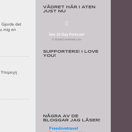
VÄDRET HÄR I ATEN
JUST NU
! Gjorde det
du mig en
See 10-Day Forecast
© HotelsCombined.com
SUPPORTERS! I LOVE
YOU!
...Υπεροχη
NÅGRA AV DE
BLOGGAR JAG LÄSER!
Freedomtravel