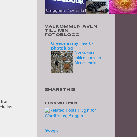
VÄLKOMMEN ÄVEN
TILL MIN
FOTOBLOGG!
Greece in my Heart -
photoblog
3 cute cats
taking a rest in
Monasteraki
SHARETHIS
här i
LINKWITHIN
ekalas.
Google