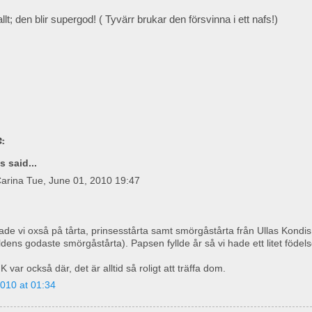
lt; den blir supergod! ( Tyvärr brukar den försvinna i ett nafs!)
:
 said...
arina Tue, June 01, 2010 19:47
de vi oxså på tårta, prinsesstårta samt smörgåstårta från Ullas Kondis 
dens godaste smörgåstårta). Papsen fyllde år så vi hade ett litet födels
 var också där, det är alltid så roligt att träffa dom.
010 at 01:34