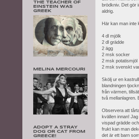
THE TEACHER OF
brödkniv. Det gör 
EINSTEIN WAS
aldrig.
GREEK
Här kan man inte k
4 dl mjölk
2 dl grädde
2 ägg
2 msk socker
2 msk potatismjöl 
2 msk svenskt van
MELINA MERCOURI
Skölj ur en kastrull
blandningen tjockn
från värmen, tillsä
två mellanlagren. 
Observera att tårta
kvällen innan! Jag
vispad grädde och 
ADOPT A STRAY
frukt kan man deko
DOG OR CAT FROM
det är ett barn s
GREECE!