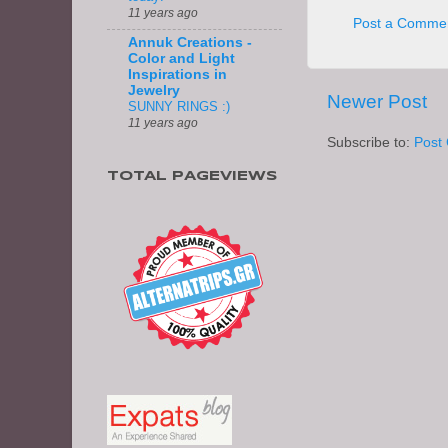
11 years ago
Post a Comme
Annuk Creations -
Color and Light
Inspirations in
Jewelry
Newer Post
SUNNY RINGS :)
11 years ago
Subscribe to:
Post
TOTAL PAGEVIEWS