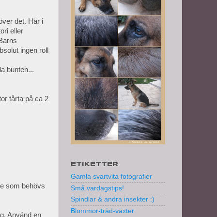
över det. Här i
ri eller
 Barns
solut ingen roll
la bunten...
or tårta på ca 2
ETIKETTER
Gamla svartvita fotografier
länge som behövs
Små vardagstips!
Spindlar & andra insekter :)
Blommor-träd-växter
lag. Använd en