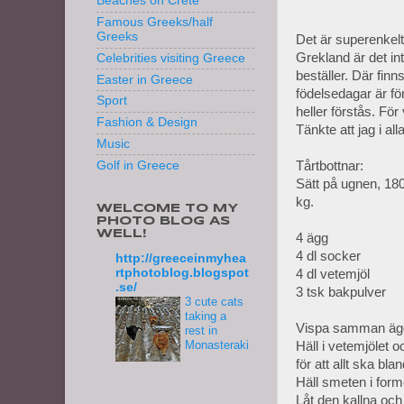
Beaches on Crete
Famous Greeks/half
Greeks
Det är superenkelt 
Grekland är det int
Celebrities visiting Greece
beställer. Där fin
Easter in Greece
födelsedagar är för
Sport
heller förstås. Fö
Fashion & Design
Tänkte att jag i all
Music
Tårtbottnar:
Golf in Greece
Sätt på ugnen, 180
kg.
WELCOME TO MY
PHOTO BLOG AS
WELL!
4 ägg
4 dl socker
http://greeceinmyhea
rtphotoblog.blogspot
4 dl vetemjöl
.se/
3 tsk bakpulver
3 cute cats
taking a
Vispa samman ägg o
rest in
Monasteraki
Häll i vetemjölet o
för att allt ska bla
Häll smeten i for
Låt den kallna och