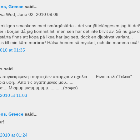
ens, Greece
said...
eva Wed, June 02, 2010 09:08
verkligen smaskens med smörgåstårta - det var jättelängesen jag åt det
r i början då jag kommit hit, men sen har det inte blivit av. Så nu gav 
stårta finns att köpa på Ikea har jag sett, dock en djupfryst variant...
attis till min käre morbror! Hälsa honom så mycket, och din mamma oxå!
010 at 01:35
 said...
ν συγκεκριμενη τουρτα,δεν υπαρχουν σχολια.......Ειναι απλα"Τελεια"....
ια υφη...Απο τις αγαπημενες μου......
....Μιαμμμ,μιαμμμμμμμ............(σοφια)
2010 at 11:03
ens, Greece
said...
r!
2010 at 01:24