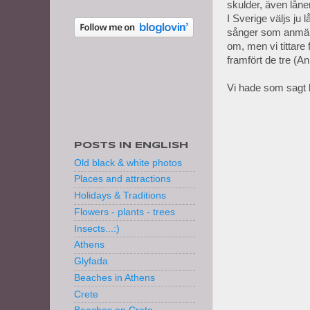
skulder, även lånen
I Sverige väljs ju
sånger som anmäls 
om, men vi tittare
framfört de tre (A
Vi hade som sagt b
POSTS IN ENGLISH
Old black & white photos
Places and attractions
Holidays & Traditions
Flowers - plants - trees
Insects...:)
Athens
Glyfada
Beaches in Athens
Crete