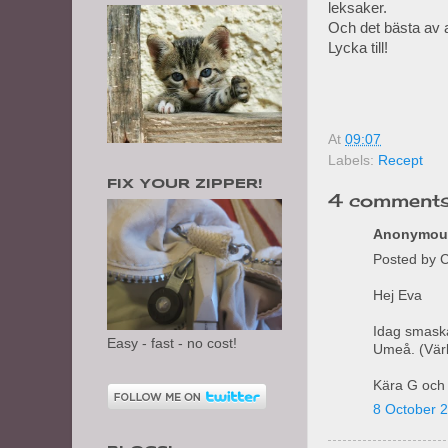
leksaker.
Och det bästa av al
Lycka till!
At
09:07
Labels:
Recept
FIX YOUR ZIPPER!
4 comments
Anonymous
Posted by C
Hej Eva
Idag smaska
Easy - fast - no cost!
Umeå. (Värl
Kära G och K
8 October 2