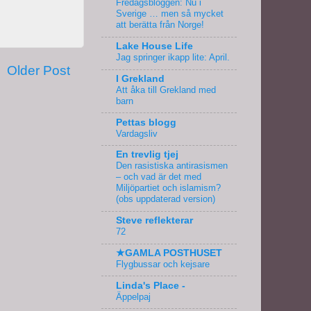
Fredagsbloggen: Nu i
Sverige … men så mycket
att berätta från Norge!
Lake House Life
Jag springer ikapp lite: April.
Older Post
I Grekland
Att åka till Grekland med
barn
Pettas blogg
Vardagsliv
En trevlig tjej
Den rasistiska antirasismen
– och vad är det med
Miljöpartiet och islamism?
(obs uppdaterad version)
Steve reflekterar
72
★GAMLA POSTHUSET
Flygbussar och kejsare
Linda's Place -
Äppelpaj