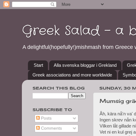
Greek Salad - a 
A delightful(hopefully!)mishmash from Greece w
Start
Alla svenska bloggar i Grekland
Grek
Greek associations and more worldwide
Symbo
SEARCH THIS BLOG
SUNDAY, 30 
Mumsig gräd
SUBSCRIBE TO
Åh, kära nå'n va' d
Posts
Ingen skrev nån k
Vilken låt gillade
Comments
Vet ni en kul grej 