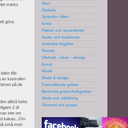
Aten
 det märks
Glyfada
Stränder i Aten
att göra:
Kreta
Platser och sevärdheter
Seder och traditioner
Grekiska högtider
Recept
Olivträd - oliver - olivolja
Konst
Musik
iden tills
Mode & design
 av kastrullen
jkrämen på de
Framstående greker
Berömda greker/halvgreker
Skola och utbildning
den alltså helst
Sömnad och pyssel
ligare 2 dl
 man inte om
tad kakao...Om
på små mini-