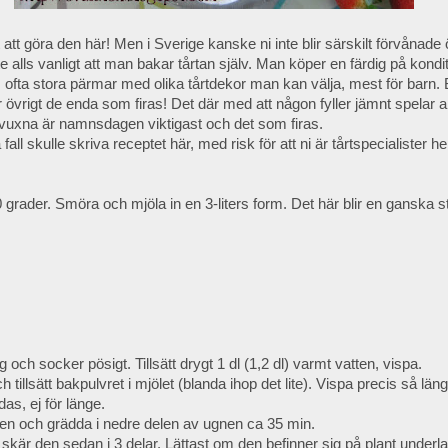
att göra den här! Men i Sverige kanske ni inte blir särskilt förvånade 
e alls vanligt att man bakar tårtan själv. Man köper en färdig på kondito
ns ofta stora pärmar med olika tårtdekor man kan välja, mest för barn.
 övrigt de enda som firas! Det där med att någon fyller jämnt spelar ab
r vuxna är namnsdagen viktigast och det som firas.
a fall skulle skriva receptet här, med risk för att ni är tårtspecialister he
 grader. Smöra och mjöla in en 3-liters form. Det här blir en ganska st
ch socker pösigt. Tillsätt drygt 1 dl (1,2 dl) varmt vatten, vispa.
ch tillsätt bakpulvret i mjölet (blanda ihop det lite). Vispa precis så 
ndas, ej för länge.
men och grädda i nedre delen av ugnen ca 35 min.
 skär den sedan i 3 delar. Lättast om den befinner sig på plant under