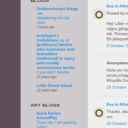
BLOGS!
Eva in Ath
lindacschoeps.blogg
Posted by 
.se
Uppdatering och lite
resor.
Hej! Låter 
7 years ago
några gånge
idé. Prinses
polylogos |
Ett jättegr
πολύλογος -η -ο
[políloγos] He/she
8 October 2
who expresses and
formulates
him/herself in many
Anonymous
and usually
unnecessary words.
Καλα για τη
If you didn’t breathe
γευση,ελαφρ
11 years ago
Μπραβο Ευα.
Little Greek Island
19 October 
22 years ago
Eva in Ath
ART BLOGS
Thanks, dea
Anna Karins
xxx
ArtandPlej
Thats why I am painting
20 October 
today!