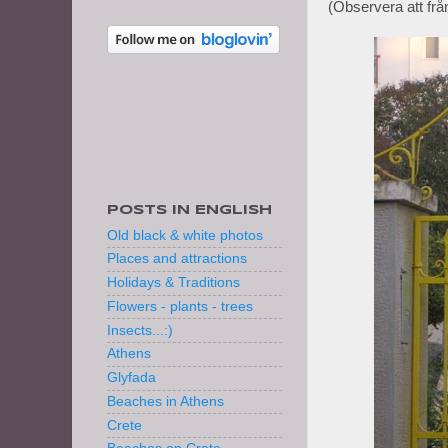
(Observera att fr
POSTS IN ENGLISH
Old black & white photos
Places and attractions
Holidays & Traditions
Flowers - plants - trees
Insects...:)
Athens
Glyfada
Beaches in Athens
Crete