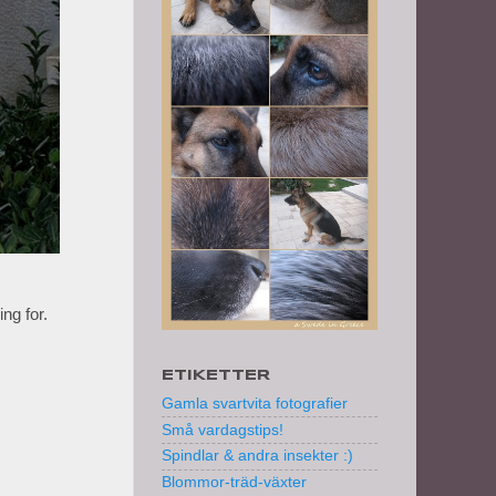
ing for.
ETIKETTER
Gamla svartvita fotografier
Små vardagstips!
Spindlar & andra insekter :)
Blommor-träd-växter