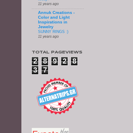
11 years ago
Annuk Creations -
Color and Light
Inspirations in
Jewelry
SUNNY RINGS :)
11 years ago
TOTAL PAGEVIEWS
2
8
9
2
8
3
7