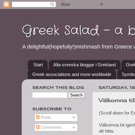
Greek Salad - a 
A delightful(hopefully!)mishmash from Greece w
Start
Alla svenska bloggar i Grekland
Grek
Greek associations and more worldwide
Symbo
SEARCH THIS BLOG
SATURDAY, 1
Välkomna til
SUBSCRIBE TO
(Scroll down for E
Posts
Välkomna hit igen!
Comments
att hitta.