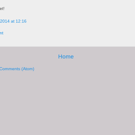
et!
2014 at 12:16
nt
Home
 Comments (Atom)