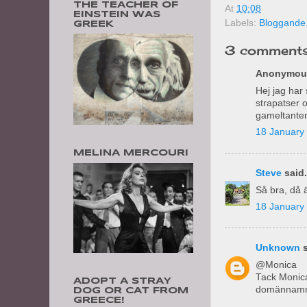
THE TEACHER OF
At
10:08
EINSTEIN WAS
Labels:
Bloggande
GREEK
3 comments
Anonymous
Hej jag har
strapatser 
gameltante
18 January 
MELINA MERCOURI
Steve
said.
Så bra, då ä
18 January 
Unknown
s
@Monica
Tack Monica
ADOPT A STRAY
domännamn
DOG OR CAT FROM
GREECE!