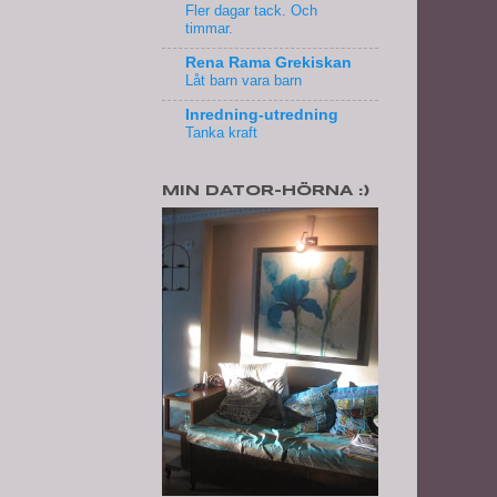
Fler dagar tack. Och
timmar.
Rena Rama Grekiskan
Låt barn vara barn
Inredning-utredning
Tanka kraft
MIN DATOR-HÖRNA :)