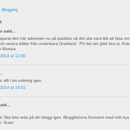
,
Blogging
:
 said...
 sparat den här adressen nu på ipaddan så det ska vara lätt att läsa om
och vackra bilder från underbara Grekland . PS det ser jätte bra ut. Kra
n Monica
2014 at 12:00
..
r allt i sin ordning igen.
2014 at 14:01
aid...
! Ska leta reda på din blogg igen. Blogglistorna försvann med mitt nya
. Kram