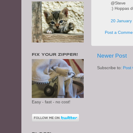
@Steve
:) Hoppas d
20 January 
Post a Comme
Newer Post
FIX YOUR ZIPPER!
Subscribe to:
Post
Easy - fast - no cost!