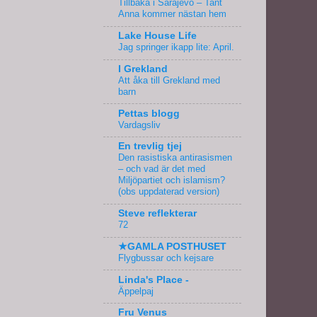
Tillbaka i Sarajevo – Tant
Anna kommer nästan hem
Lake House Life
Jag springer ikapp lite: April.
I Grekland
Att åka till Grekland med
barn
Pettas blogg
Vardagsliv
En trevlig tjej
Den rasistiska antirasismen
– och vad är det med
Miljöpartiet och islamism?
(obs uppdaterad version)
Steve reflekterar
72
★GAMLA POSTHUSET
Flygbussar och kejsare
Linda's Place -
Äppelpaj
Fru Venus