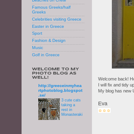
Beaches on Crete
Famous Greeks/half
Greeks
Celebrities visiting Greece
Easter in Greece
Sport
Fashion & Design
Music
Golf in Greece
WELCOME TO MY
PHOTO BLOG AS
WELL!
Welcome back! Hope
I will fix and tidy
http://greeceinmyhea
rtphotoblog.blogspot
My blog has new 
.se/
3 cute cats
Eva
taking a
rest in
☼☼☼
Monasteraki