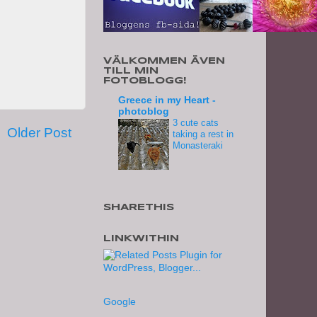
VÄLKOMMEN ÄVEN
TILL MIN
FOTOBLOGG!
Greece in my Heart -
photoblog
3 cute cats
Older Post
taking a rest in
Monasteraki
SHARETHIS
LINKWITHIN
Google