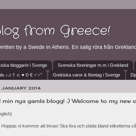
blog from Greece!
ritten by a Swede in Athens. En salig röra från Grekland
iska bloggar/e i Sverige
Svenska föreningar m.m i Grekland
ls ♪♫ † ☼ ♥ © € ♂♀°
Grekiska varor & företag i Sverige
Dj
8 JANUARY 2014
l min nya gamla blogg! :) Welcome to my new o
nglish)
 Hoppas ni kommer att trivas! Ska fixa och städa bland etiketterna så d