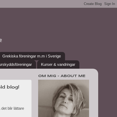
!
Grekiska föreningar m.m i Sverige
urskyddsföreningar
Kurser & vandringar
OM MIG - ABOUT ME
ld blog!
et blir lättare