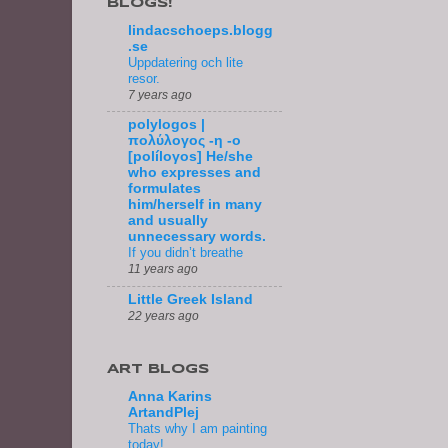
BLOGS!
lindacschoeps.blogg
.se
Uppdatering och lite
resor.
7 years ago
polylogos |
πολύλογος -η -ο
[políloγos] He/she
who expresses and
formulates
him/herself in many
and usually
unnecessary words.
If you didn’t breathe
11 years ago
Little Greek Island
22 years ago
ART BLOGS
Anna Karins
ArtandPlej
Thats why I am painting
today!