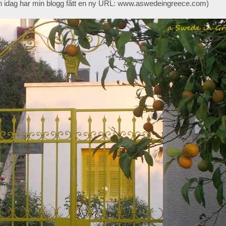
ån idag har min blogg fått en ny URL: www.aswedeingreece.com)