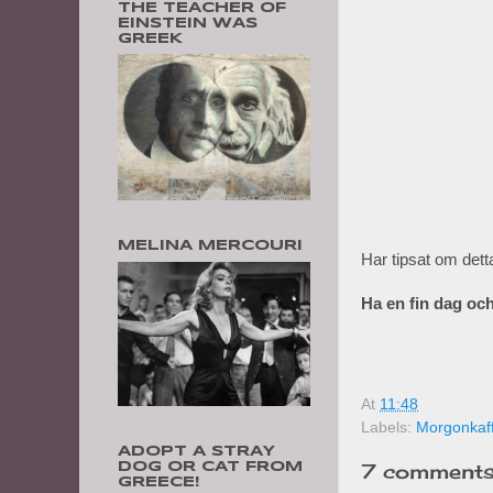
THE TEACHER OF
EINSTEIN WAS
GREEK
MELINA MERCOURI
Har tipsat om dett
Ha en fin dag oc
At
11:48
Labels:
Morgonkaf
ADOPT A STRAY
7 comments
DOG OR CAT FROM
GREECE!