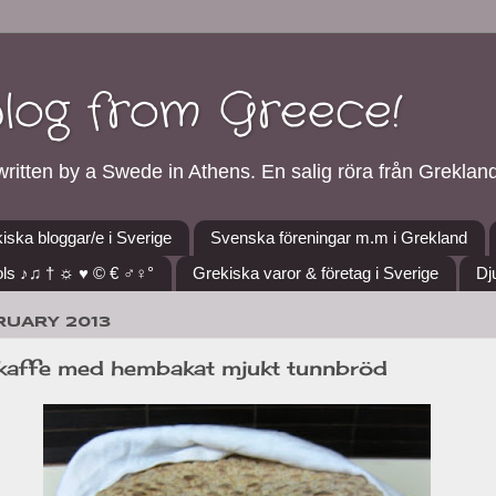
blog from Greece!
ritten by a Swede in Athens. En salig röra från Grekland
iska bloggar/e i Sverige
Svenska föreningar m.m i Grekland
ls ♪♫ † ☼ ♥ © € ♂♀°
Grekiska varor & företag i Sverige
Dj
BRUARY 2013
kaffe med hembakat mjukt tunnbröd