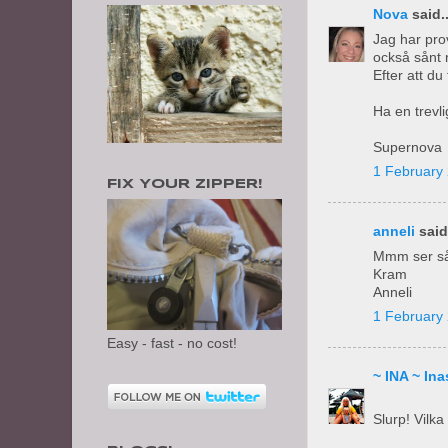
Nova
said..
Jag har pro
också sånt 
Efter att du
Ha en trevli
Supernova
1 February 
FIX YOUR ZIPPER!
anneli
said.
Mmm ser så 
Kram
Anneli
1 February 
Easy - fast - no cost!
~ INA ~ I
Slurp! Vilka