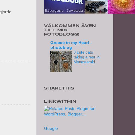
gjorde
VÄLKOMMEN ÄVEN
TILL MIN
FOTOBLOGG!
Greece in my Heart -
photoblog
3 cute cats
taking a rest in
Monasteraki
SHARETHIS
LINKWITHIN
Google