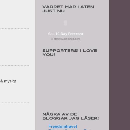
VÄDRET HÄR I ATEN
JUST NU
See 10-Day Forecast
© HotelsCombined.com
SUPPORTERS! I LOVE
YOU!
Så mysigt
NÅGRA AV DE
BLOGGAR JAG LÄSER!
Freedomtravel