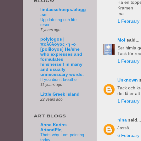
BLOGS!
Ha en toppe
Kramen
lindacschoeps.blogg
Ina
.se
Uppdatering och lite
1 February 
resor.
7 years ago
polylogos |
Moi
said...
πολύλογος -η -ο
Ser himla go
[políloγos] He/she
Tack för rec
who expresses and
formulates
1 February 
him/herself in many
and usually
unnecessary words.
If you didn’t breathe
Unknown
s
11 years ago
Tack och kr
det låter at
Little Greek Island
22 years ago
1 February 
ART BLOGS
nina
said...
Anna Karins
Jasså...
ArtandPlej
Thats why I am painting
6 February 
today!