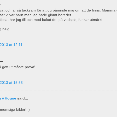
.
vat och är så tacksam för att du påminde mig om att de finns. Mamma 
när vi var barn men jag hade glömt bort det.
 tipsat har jag till och med bakat det på vedspis, funkar utmärkt!
g helg!
2013 at 12:11
..
gott ut,måste prova!
2013 at 15:53
nas☆House
said...
 mumsiga bilder! :)