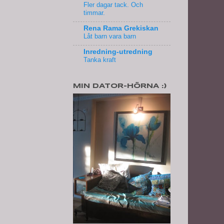
Fler dagar tack. Och
timmar.
Rena Rama Grekiskan
Låt barn vara barn
Inredning-utredning
Tanka kraft
MIN DATOR-HÖRNA :)