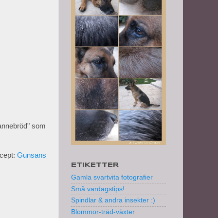
pannebröd" som
ecept:
Gunsans
ETIKETTER
Gamla svartvita fotografier
Små vardagstips!
Spindlar & andra insekter :)
Blommor-träd-växter