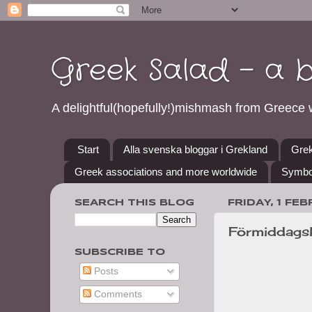
Greek Salad - a 
A delightful(hopefully!)mishmash from Greece w
Start
Alla svenska bloggar i Grekland
Grek
Greek associations and more worldwide
Symbo
SEARCH THIS BLOG
FRIDAY, 1 FE
Förmiddags
SUBSCRIBE TO
Posts
Comments