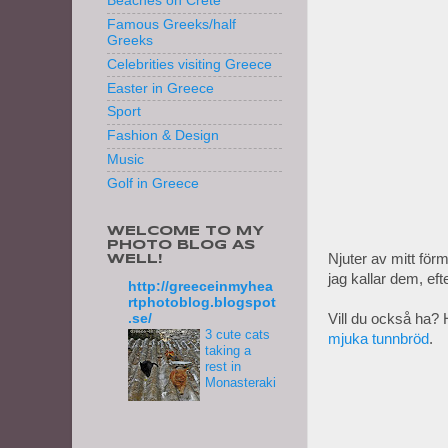
Beaches on Crete
Famous Greeks/half
Greeks
Celebrities visiting Greece
Easter in Greece
Sport
Fashion & Design
Music
Golf in Greece
WELCOME TO MY
PHOTO BLOG AS
Njuter av mitt fö
WELL!
jag kallar dem, ef
http://greeceinmyhea
rtphotoblog.blogspot
Vill du också ha? H
.se/
3 cute cats
mjuka tunnbröd
.
taking a
rest in
Monasteraki