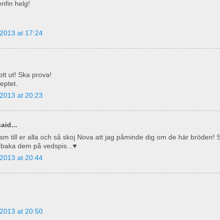
nfin helg!
2013 at 17:24
tt ut! Ska prova!
eptet.
2013 at 20:23
aid...
am till er alla och så skoj Nova att jag påminde dig om de här bröden! 
t baka dem på vedspis...♥
2013 at 20:44
2013 at 20:50