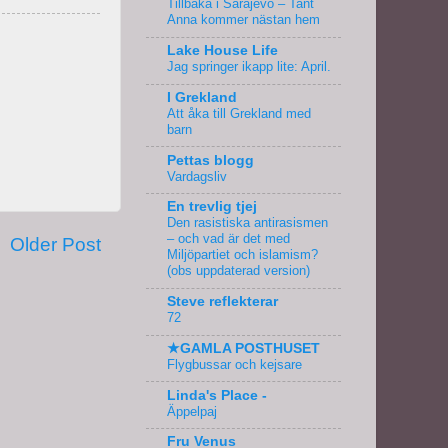
Tillbaka i Sarajevo – Tant
Anna kommer nästan hem
Lake House Life
Jag springer ikapp lite: April.
I Grekland
Att åka till Grekland med
barn
Pettas blogg
Vardagsliv
En trevlig tjej
Den rasistiska antirasismen
– och vad är det med
Older Post
Miljöpartiet och islamism?
(obs uppdaterad version)
Steve reflekterar
72
★GAMLA POSTHUSET
Flygbussar och kejsare
Linda's Place -
Äppelpaj
Fru Venus