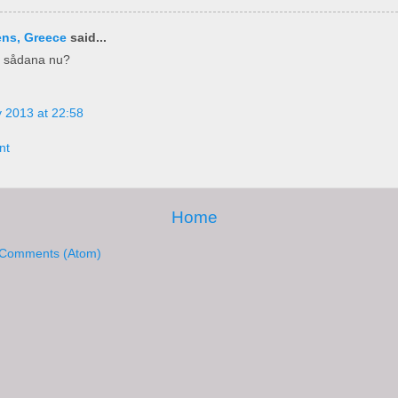
ens, Greece
said...
a sådana nu?
 2013 at 22:58
nt
Home
 Comments (Atom)