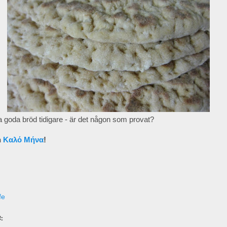
a goda bröd tidigare - är det någon som provat?
h
Καλό Μήνα
!
fe
: