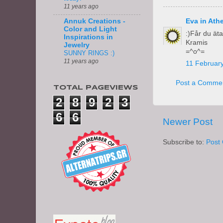
11 years ago
Eva in Ath
Annuk Creations -
Color and Light
:)Får du ät
Inspirations in
Kramis
Jewelry
=^o^=
SUNNY RINGS :)
11 years ago
11 February
Post a Comme
TOTAL PAGEVIEWS
2
8
9
2
3
6
6
Newer Post
Subscribe to:
Post