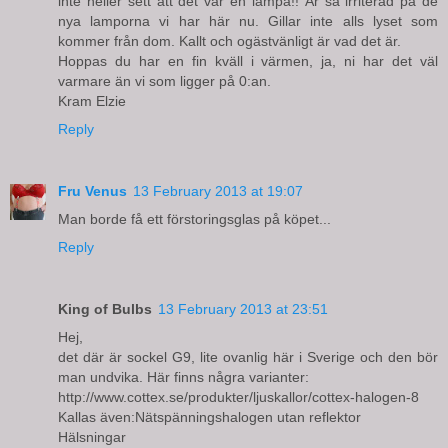
inte heller sett att det var en lampa!! Är så irriterad på de
nya lamporna vi har här nu. Gillar inte alls lyset som
kommer från dom. Kallt och ogästvänligt är vad det är.
Hoppas du har en fin kväll i värmen, ja, ni har det väl
varmare än vi som ligger på 0:an.
Kram Elzie
Reply
Fru Venus
13 February 2013 at 19:07
Man borde få ett förstoringsglas på köpet...
Reply
King of Bulbs
13 February 2013 at 23:51
Hej,
det där är sockel G9, lite ovanlig här i Sverige och den bör
man undvika. Här finns några varianter:
http://www.cottex.se/produkter/ljuskallor/cottex-halogen-8
Kallas även:Nätspänningshalogen utan reflektor
Hälsningar