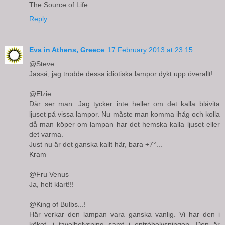
The Source of Life
Reply
Eva in Athens, Greece
17 February 2013 at 23:15
@Steve
Jasså, jag trodde dessa idiotiska lampor dykt upp överallt!
@Elzie
Där ser man. Jag tycker inte heller om det kalla blåvita
ljuset på vissa lampor. Nu måste man komma ihåg och kolla
då man köper om lampan har det hemska kalla ljuset eller
det varma.
Just nu är det ganska kallt här, bara +7°...
Kram
@Fru Venus
Ja, helt klart!!!
@King of Bulbs...!
Här verkar den lampan vara ganska vanlig. Vi har den i
köket, i tavelbelysning samt i entrébelysningen. Den är