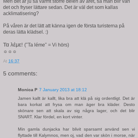
Men det är ju så varmt större delen av året, så man blir van
det och fryser lättare sedan. Det är väl det som kallas
acklimatisering?
På våren är det lätt att känna igen de första turisterna på
deras lätta klädsel. :)
Τα λέμε!
("Ta léme" = Vi hörs)
☼☼☼
At
16:37
5 comments:
Monica P
7 January 2013 at 18:12
Jamen kallt är kallt, lika bra att klä på sig ordentligt. Det är
bara korkat att frysa om man äger bra kläder. Desto
skönare sen att skala av sig några lager, och det blir
SNART. Klar fördel, en kort vinter.
Min gamla dunjacka har blivit sparsamt använd sen vi
flyttade till Kalymnos, men oj, vad den var skön i morse, när