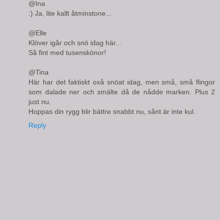
@Ina
:) Ja, lite kallt åtminstone...
@Elle
Klöver igår och snö idag här...
Så fint med tusenskönor!
@Tina
Här har det faktiskt oxå snöat idag, men små, små flingor
som dalade ner och smälte då de nådde marken. Plus 2
just nu.
Hoppas din rygg blir bättre snabbt nu, sånt är inte kul.
Reply