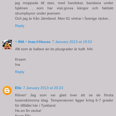
jag moppade till stan, med handskar, bandana under
hjälmen , som har visir,grova kängor och faktiskt
strumpbyxor under jeansen.
Och jag är från Jämtland. Men 61 vintrar i Sverige räcker...
Reply
~ INA ~ Inas☆House
7 January 2013 at 19:52
Allt som är kallare än tio plusgrader är kallt. hihi
Kraam
Ina
Reply
Elle
7 January 2013 at 20:23
Klöver! Jag som var glad över att se de första
tusenskönorna idag. Temperaturen ligger kring 6-7 grader
för tillfället här i Tyskland.
Ha en fin vecka!
Kram Elle