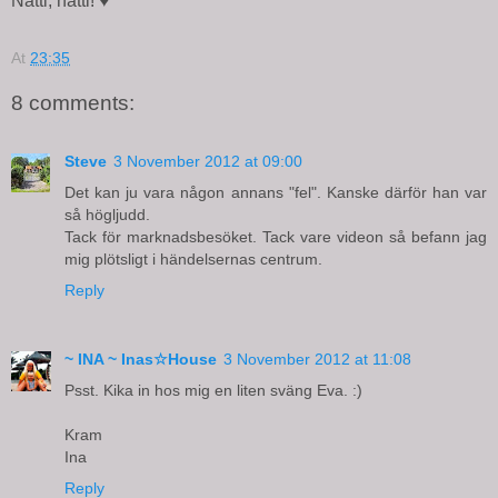
Natti, natti! ♥
At
23:35
8 comments:
Steve
3 November 2012 at 09:00
Det kan ju vara någon annans "fel". Kanske därför han var
så högljudd.
Tack för marknadsbesöket. Tack vare videon så befann jag
mig plötsligt i händelsernas centrum.
Reply
~ INA ~ Inas☆House
3 November 2012 at 11:08
Psst. Kika in hos mig en liten sväng Eva. :)
Kram
Ina
Reply