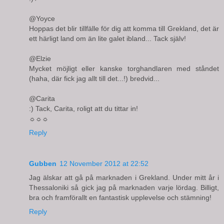
@Yoyce
Hoppas det blir tillfälle för dig att komma till Grekland, det är
ett härligt land om än lite galet ibland... Tack själv!
@Elzie
Mycket möjligt eller kanske torghandlaren med ståndet
(haha, där fick jag allt till det...!) bredvid...
@Carita
:) Tack, Carita, roligt att du tittar in!
☼☼☼
Reply
Gubben
12 November 2012 at 22:52
Jag älskar att gå på marknaden i Grekland. Under mitt år i
Thessaloniki så gick jag på marknaden varje lördag. Billigt,
bra och framförallt en fantastisk upplevelse och stämning!
Reply