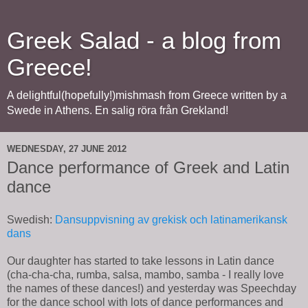
Greek Salad - a blog from
Greece!
A delightful(hopefully!)mishmash from Greece written by a
Swede in Athens. En salig röra från Grekland!
WEDNESDAY, 27 JUNE 2012
Dance performance of Greek and Latin
dance
Swedish:
Dansuppvisning av grekisk och latinamerikansk
dans
Our daughter has started to take lessons in Latin dance
(cha-cha-cha, rumba, salsa, mambo, samba - I really love
the names of these dances!) and yesterday was Speechday
for the dance school with lots of dance performances and