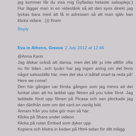
jag kommer får du visa mig Gyfladas hetaste salsaplejs:)
Hur lägger man in en videolänk så att den syns direkt..jag
lyckas bara med att få in adressen så att man själv kan
klicka vidare..:))) Kram
Reply
Eva in Athens, Greece
2 July 2012 at 12:46
@Anna Karin
Jag älskar också att dansa, men det blir ju inte alltför ofta
nu för tiden...och tyvärr har jag ingen aning om det finns
något salsaställe här, men det ska vi isåfall snart ta reda på!
Here we come!
Den här gången var första gången som jag minns att det
funkat utan att ha laddat upp filmen på you tube först. Jag
laddade först upp filmen på Picasa och sen plockade jag
den därifrån som om det varit en vanlig bild.
Annars från you tube gör man så här:
Klicka på Share under videon
Klicka på rutan Embed som dyker upp
Kopiera och klistra in koden på Html-sidan för ditt inlägg