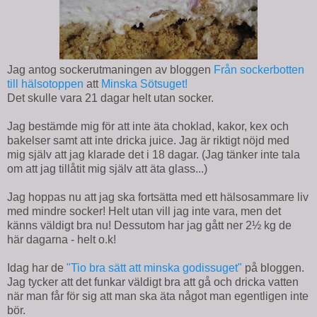
Jag antog sockerutmaningen av bloggen
Från sockerbotten
till hälsotoppen
att
Minska Sötsuget!
Det skulle vara 21 dagar helt utan socker.
Jag bestämde mig för att inte äta choklad, kakor, kex och
bakelser samt att inte dricka juice. Jag är riktigt nöjd med
mig själv att jag klarade det i 18 dagar. (Jag tänker inte tala
om att jag tillåtit mig själv att äta glass...)
Jag hoppas nu att jag ska fortsätta med ett hälsosammare liv
med mindre socker! Helt utan vill jag inte vara, men det
känns väldigt bra nu! Dessutom har jag gått ner 2½ kg de
här dagarna - helt o.k!
Idag har de
"Tio bra sätt att minska godissuget"
på bloggen.
Jag tycker att det funkar väldigt bra att gå och dricka vatten
när man får för sig att man ska äta något man egentligen inte
bör.