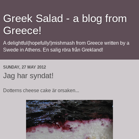
Greek Salad - a blog from
Greece!
A delightful(hopefully!)mishmash from Greece written by a
Swede in Athens. En salig röra från Grekland!
SUNDAY, 27 MAY 2012
Jag har syndat!
Dotterns cheese cake är orsaken...