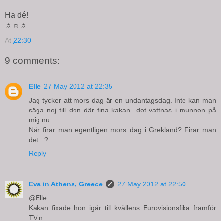
Ha dé!
☼☼☼
At
22:30
9 comments:
Elle
27 May 2012 at 22:35
Jag tycker att mors dag är en undantagsdag. Inte kan man
säga nej till den där fina kakan...det vattnas i munnen på
mig nu.
När firar man egentligen mors dag i Grekland? Firar man
det...?
Reply
Eva in Athens, Greece
27 May 2012 at 22:50
@Elle
Kakan fixade hon igår till kvällens Eurovisionsfika framför
TV:n...