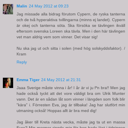
Malin
24 May 2012 at 09:23
Jag missade alla bidrag förutom Cypern, de ryska tanterna
och de två hyperaktiva tvillingarna (minns ej landet). Cypern
är okej och tanterna söta. Ska försöka se tävlingen ikväll
eftersom svenska Loreen ska tävla. Men i den här tävlingen
vet man aldrig vem som vinner. Det visar sig!
Nu ska jag ut och sitta i solen (med hög solskyddsfaktor). /
Kram
Reply
Emma Tiger
24 May 2012 at 21:31
Jaaa Sverige måste vinna i år! I år är vi ju f*n bra!! Men jag
hade också tyckt att det vore väldigt bra om Ulrik Munter
vann. Det är en sådan låt som vinner i längden som folk blir
"kära" i. Förresten Eva, jag är tillbaka! Jag har slutfört min
utmaning också! Hoppas allt är bra med dig!
Jag åker till Kreta nästa vecka, måste jag ta ut en massa
Euro? Min mormor ringde mig för hon hade läst i tidningen