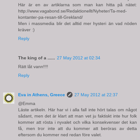
Här är en av artiklarna som man kan hitta på nätet:
http://www.vagabond.se/Redaktionellt/Nyheter/Ta-med-
kontanter-pa-resan-till-Grekland/
Men i massmedia blir det alltid mer hysteri än vad nöden
kräver :)
Reply
The king of a ......
27 May 2012 at 02:34
Rätt låt vann!!!!
Reply
Eva in Athens, Greece
27 May 2012 at 22:37
@Emma
Läste artikeln. Här har vi i alla fall inte hört talas om något
sådant, men det är klart att man vet ju faktiskt inte hur folk
kommer att rösta i nyvalet och vilka konsekvenser det kan
få, men tror inte att du kommer att beröras av detta
eftersom du kommer ned redan före valet.