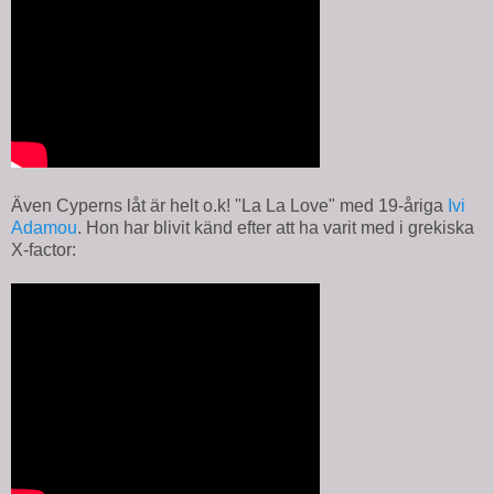
Även Cyperns låt är helt o.k! "La La Love" med 19-åriga
Ivi
Adamou
. Hon har blivit känd efter att ha varit med i grekiska
X-factor: