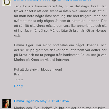
Tack för era kommentarer! Ja, nu är det dags ikväll...Jag
tycker absolut att den svenska låten ska vinna! Klart att nu
får man höra några låtar som jag inte hört tidigare, men har
svårt att tänka mig någon låt som är bättre än Loreens. För
att rätt låt ska vinna måste den vara lite annorlunda och slå
ut lite. Ja, vi får väl se. Många låtar är bra i år! Gillar Norges
oxå.
Emma Tiger: Har aldrig hört talas om något liknande, och
det skulle jag gjort om det var sant, eftersom vår dotter bor
på Kreta och tar ut pengar från bankomat. Ja, du ser ju vad
Marina på Kreta skrivit oxå härovan.
Kul att du skrivit i bloggen igen!
Kram
☼☼☼
Reply
Emma Tiger
26 May 2012 at 13:54
Marina och Eva: Hehe!! Va bra att det bara var ett rykte.