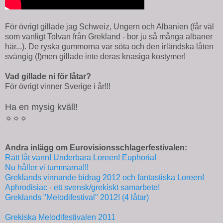
För övrigt gillade jag Schweiz, Ungern och Albanien (får väl
som vanligt Tolvan från Grekland - bor ju så många albaner
här...). De ryska gummorna var söta och den irländska låten
svängig (!)men gillade inte deras knasiga kostymer!
Vad gillade ni för låtar?
För övrigt vinner Sverige i år!!!
Ha en mysig kväll!
☼☼☼
Andra inlägg om Eurovisionsschlagerfestivalen:
Rätt låt vann! Underbara Loreen! Euphoria!
Nu håller vi tummarna!!!
Greklands vinnande bidrag 2012 och fantastiska Loreen!
Aphrodisiac - ett svensk/grekiskt samarbete!
Greklands "Melodifestival" 2012! (4 låtar)
Grekiska Melodifestivalen 2011