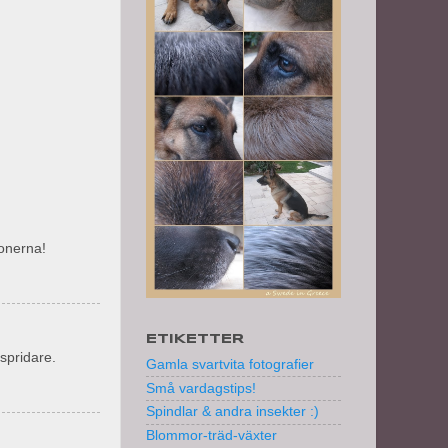
ionerna!
ETIKETTER
spridare.
Gamla svartvita fotografier
Små vardagstips!
Spindlar & andra insekter :)
Blommor-träd-växter