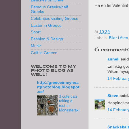
Beaches on Crete
Ha en fin Valentin!
Famous Greeks/half
Greeks
Celebrities visiting Greece
Easter in Greece
At
10:39
Sport
Labels:
Bilar i Aten
Fashion & Design
Music
6 comments
Golf in Greece
anneli
said.
En riktig go
WELCOME TO MY
PHOTO BLOG AS
Vilken mysig
WELL!
14 February
http://greeceinmyhea
rtphotoblog.blogspot
.se/
Steve
said.
3 cute cats
taking a
Hoppingivan
rest in
14 February
Monasteraki
Snäckskals