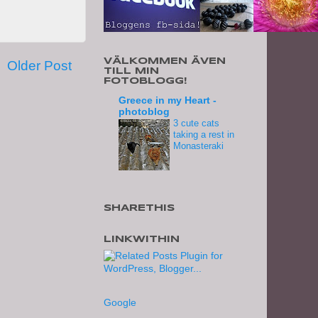
VÄLKOMMEN ÄVEN
Older Post
TILL MIN
FOTOBLOGG!
Greece in my Heart -
photoblog
3 cute cats
taking a rest in
Monasteraki
SHARETHIS
LINKWITHIN
Google