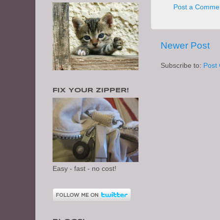
Post a Comme
Newer Post
Subscribe to:
Post
FIX YOUR ZIPPER!
Easy - fast - no cost!