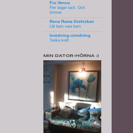
Fru Venus
Fler dagar tack. Och
timmar.
Rena Rama Grekiskan
Låt barn vara barn
Inredning-utredning
Tanka kraft
MIN DATOR-HÖRNA :)