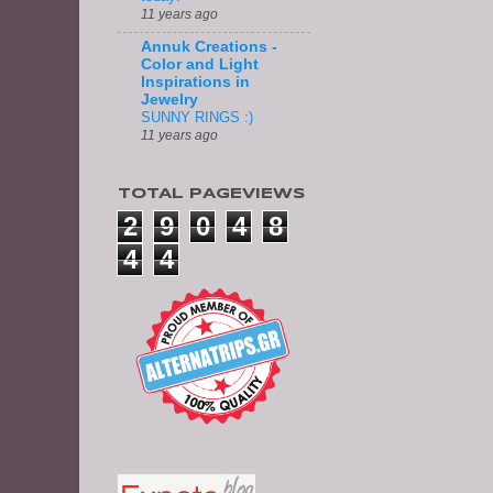
11 years ago
Annuk Creations -
Color and Light
Inspirations in
Jewelry
SUNNY RINGS :)
11 years ago
TOTAL PAGEVIEWS
2
9
0
4
8
4
4