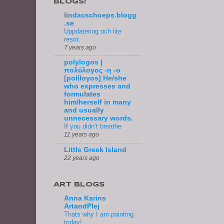
BLOGS!
lindacschoeps.blogg
.se
Uppdatering och lite
resor.
7 years ago
polylogos |
πολύλογος -η -ο
[políloγos] He/she
who expresses and
formulates
him/herself in many
and usually
unnecessary words.
If you didn’t breathe
11 years ago
Little Greek Island
22 years ago
ART BLOGS
Anna Karins
ArtandPlej
Thats why I am painting
today!