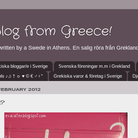
blog from Greece!
ritten by a Swede in Athens. En salig röra från Grekland
iska bloggar/e i Sverige
Svenska föreningar m.m i Grekland
ls ♪♫ † ☼ ♥ © € ♂♀°
Grekiska varor & företag i Sverige
Dj
 FEBRUARY 2012
k?