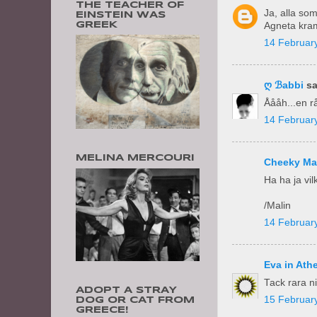
THE TEACHER OF
Ja, alla so
EINSTEIN WAS
GREEK
Agneta kra
14 February
ღ ℬabbi
sa
Åååh...en rå
14 February
MELINA MERCOURI
Cheeky Ma
Ha ha ja vil
/Malin
14 February
Eva in Ath
Tack rara n
ADOPT A STRAY
15 February
DOG OR CAT FROM
GREECE!