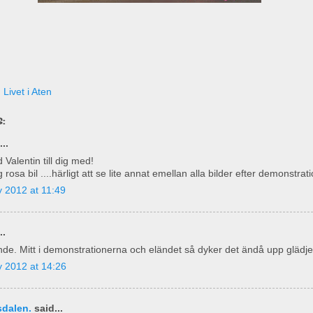
,
Livet i Aten
:
..
d Valentin till dig med!
 rosa bil ....härligt att se lite annat emellan alla bilder efter demonstrat
 2012 at 11:49
..
de. Mitt i demonstrationerna och eländet så dyker det ändå upp glädje
 2012 at 14:26
dalen.
said...