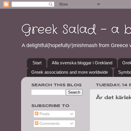
Greek Salad - a 
A delightful(hopefully!)mishmash from Greece w
Start
Alla svenska bloggar i Grekland
Grek
Greek associations and more worldwide
Symbo
SEARCH THIS BLOG
TUESDAY, 14
Är det kärle
SUBSCRIBE TO
Posts
Comments