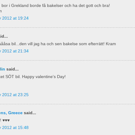
m bor i Grekland borde få bakelser och ha det gott och bra!
m
 2012 at 19:24
id...
ååsa bil...den vill jag ha och sen bakelse som efterrätt! Kram
 2012 at 21:34
lin
said...
ket SÖT bil. Happy valentine's Day!
 2012 at 23:25
ens, Greece
said...
i! ♥♥♥
 2012 at 15:48