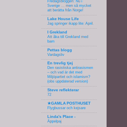
Fredagsbloggen: Nu i
Sverige … men så mycket
att berätta från Norge!
Lake House Life
Jag springer ikapp lite: April.
I Grekland
Att åka till Grekland med
barn
Pettas blogg
Vardagsliv
En trevlig tjej
Den rasistiska antirasismen
– och vad är det med
Miljöpartiet och islamism?
(obs uppdaterad version)
Steve reflekterar
72
★GAMLA POSTHUSET
Flygbussar och kejsare
Linda's Place -
Äppelpaj