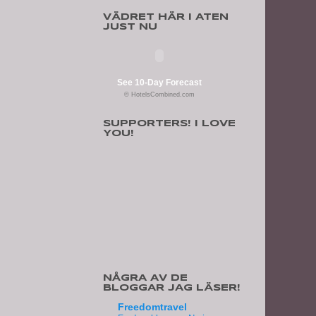
VÄDRET HÄR I ATEN
JUST NU
See 10-Day Forecast
© HotelsCombined.com
SUPPORTERS! I LOVE
YOU!
NÅGRA AV DE
BLOGGAR JAG LÄSER!
Freedomtravel