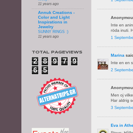
11 years ago
Annuk Creations -
Color and Light
Anonymous
Inspirations in
Inte en anin
Jewelry
röda inuti
SUNNY RINGS :)
11 years ago
1 Septembe
TOTAL PAGEVIEWS
Marina
said
2
8
9
7
9
Inte en en s
6
5
2 Septembe
Anonymous
Men oj vilken
Har aldrig s
3 Septembe
Eva in Ath
Steve: Hålle