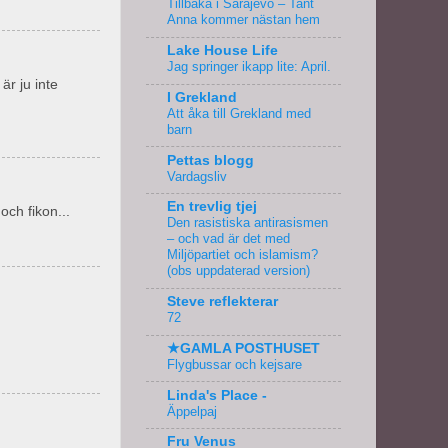
Tillbaka i Sarajevo – Tant
Anna kommer nästan hem
Lake House Life
Jag springer ikapp lite: April.
är ju inte
I Grekland
Att åka till Grekland med
barn
Pettas blogg
Vardagsliv
En trevlig tjej
och fikon...
Den rasistiska antirasismen
– och vad är det med
Miljöpartiet och islamism?
(obs uppdaterad version)
Steve reflekterar
72
★GAMLA POSTHUSET
Flygbussar och kejsare
Linda's Place -
Äppelpaj
Fru Venus