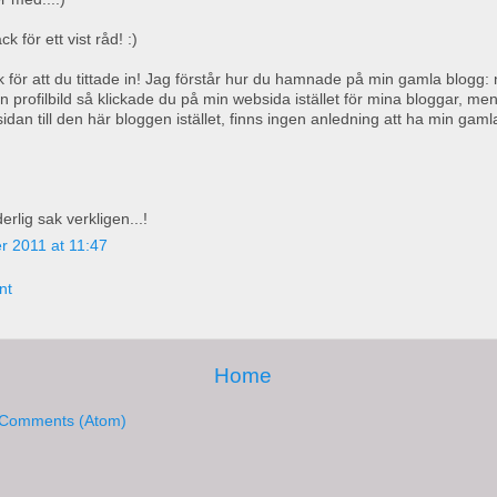
k för ett vist råd! :)
k för att du tittade in! Jag förstår hur du hamnade på min gamla blogg:
 profilbild så klickade du på min websida istället för mina bloggar, men
dan till den här bloggen istället, finns ingen anledning att ha min gaml
rlig sak verkligen...!
r 2011 at 11:47
nt
Home
 Comments (Atom)