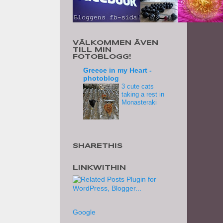
VÄLKOMMEN ÄVEN
TILL MIN
FOTOBLOGG!
Greece in my Heart -
photoblog
3 cute cats
taking a rest in
Monasteraki
SHARETHIS
LINKWITHIN
Google