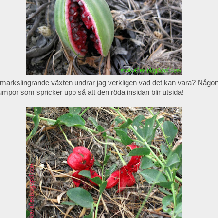
markslingrande växten undrar jag verkligen vad det kan vara? Någo
por som spricker upp så att den röda insidan blir utsida!