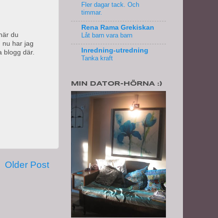
Fler dagar tack. Och
timmar.
Rena Rama Grekiskan
 när du
Låt barn vara barn
 nu har jag
Inredning-utredning
a blogg där.
Tanka kraft
MIN DATOR-HÖRNA :)
Older Post