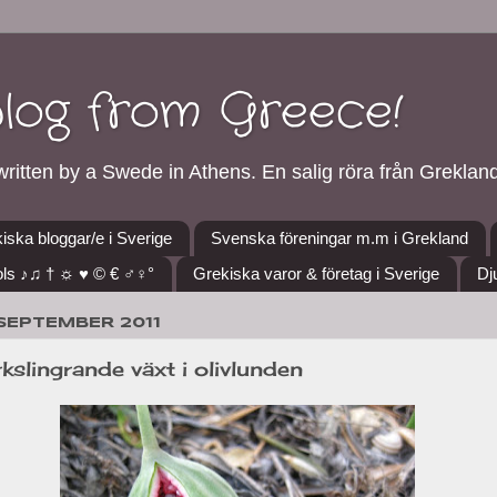
blog from Greece!
ritten by a Swede in Athens. En salig röra från Grekland
iska bloggar/e i Sverige
Svenska föreningar m.m i Grekland
ls ♪♫ † ☼ ♥ © € ♂♀°
Grekiska varor & företag i Sverige
Dj
 SEPTEMBER 2011
slingrande växt i olivlunden