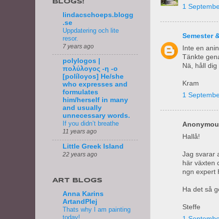
BLOGS!
1 Septembe
lindacschoeps.blogg
.se
Uppdatering och lite
Semester 
resor.
7 years ago
Inte en anin
Tänkte gena
polylogos |
Nä, håll dig
πολύλογος -η -ο
[políloγos] He/she
Kram
who expresses and
formulates
1 Septembe
him/herself in many
and usually
unnecessary words.
If you didn’t breathe
Anonymous
11 years ago
Hallå!
Little Greek Island
Jag svarar a
22 years ago
här växten 
ngn expert h
ART BLOGS
Ha det så g
Anna Karins
ArtandPlej
Steffe
Thats why I am painting
today!
1 Septembe