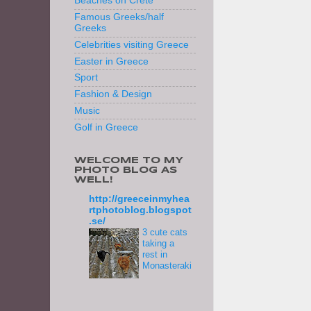
Beaches on Crete
Famous Greeks/half
Greeks
Celebrities visiting Greece
Easter in Greece
Sport
Fashion & Design
Music
Golf in Greece
WELCOME TO MY
PHOTO BLOG AS
WELL!
http://greeceinmyhea
rtphotoblog.blogspot
.se/
3 cute cats
taking a
rest in
Monasteraki