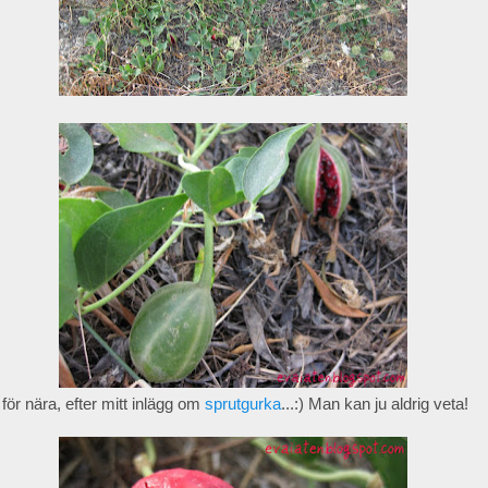
a för nära, efter mitt inlägg om
sprutgurka
...:) Man kan ju aldrig veta!