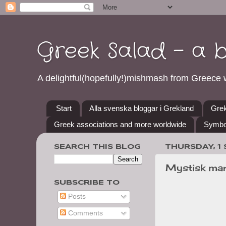
Greek Salad - a 
A delightful(hopefully!)mishmash from Greece w
Start
Alla svenska bloggar i Grekland
Grek
Greek associations and more worldwide
Symbo
SEARCH THIS BLOG
THURSDAY, 1
Mystisk mark
SUBSCRIBE TO
Posts
Comments