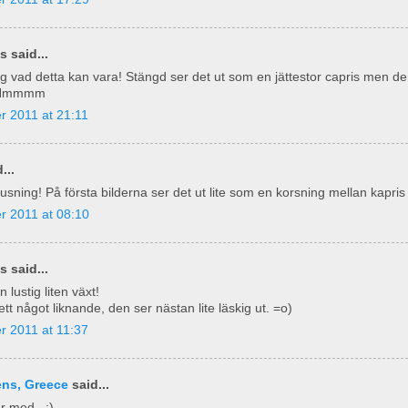
 said...
g vad detta kan vara! Stängd ser det ut som en jättestor capris men de 
. Hmmmm
r 2011 at 21:11
...
usning! På första bilderna ser det ut lite som en korsning mellan kapris 
r 2011 at 08:10
 said...
 lustig liten växt!
ett något liknande, den ser nästan lite läskig ut. =o)
r 2011 at 11:37
ens, Greece
said...
r med...:)