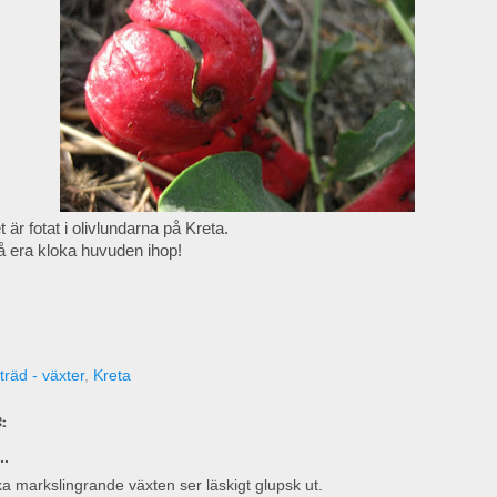
är fotat i olivlundarna på Kreta.
lå era kloka huvuden ihop!
räd - växter
,
Kreta
:
..
a markslingrande växten ser läskigt glupsk ut.