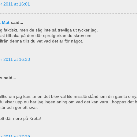
r 2011 at 16:01
& Mat
said...
g faktiskt, men de såg inte så trevliga ut tycker jag.
st tillbaka på den där sprutgurkan du skrev om.
 ifrån denna tills du vet vad det är för något.
r 2011 at 16:33
 said...
lltid om jag kan...men det blev väl lite missförstånd iom din gamla o n
du visar upp nu har jag ingen aning om vad det kan vara...hoppas det 
är och ger ett svar.
ott där nere på Kreta!
r 2011 at 17:29