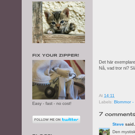
FIX YOUR ZIPPER!
Det här exemplaret 
Nå, vad tror ni? S
At
14:11
Labels:
Blommor - t
Easy - fast - no cost!
7 comments
Steve
said.
Den mystisk