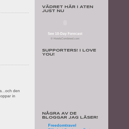
VÄDRET HÄR I ATEN
JUST NU
See 10-Day Forecast
© HotelsCombined.com
SUPPORTERS! I LOVE
YOU!
ya...och den
hoppar in
NÅGRA AV DE
BLOGGAR JAG LÄSER!
Freedomtravel