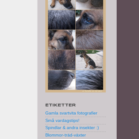
ETIKETTER
Gamla svartvita fotografier
Små vardagstips!
Spindlar & andra insekter :)
Blommor-träd-växter