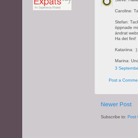
Caroline: Tac
Stefan: Tac
öppnade min
ändrat websi
Ha det fint!
Katariina: :)
Marina: Unde
3 Septembe
Post a Comme
Newer Post
Subscribe to:
Post