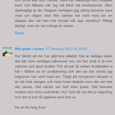
fram och tillbaka när jag väl blivit vid medvetande. Men
obehagligt är de. Hoppas verkligen jag aldrig behöver vara
med om någon stor! Min sambo har varit med om en
såpass stor att han inte kunde stå upp utomhus! Riktigt
läskigt. men de var många år sedan
Reply
Min plats i solen
27 January 2012 at 20:50
Hu! Skönt att det har gått bra iallafall. Det är läskiga saker
det där som verkligen påminner oss om hur små vi är mot
naturen och dess krafter. För ett par år sedan drabbades vi
här i Skåne av en jordbävning och det var det värsta jag
någonsin har varit med om. Tidigt på morgonen vknade vi
av att hela sängen och hela huset skakde men det var inte
det värsta. Det värsta var helt klart ljudet. Det hemska
mullret som kom underifrån. Hu! Och då var det ju ingenting
mot det ni kan få uppleva nere hos er.
Ha en fin helg Eva!