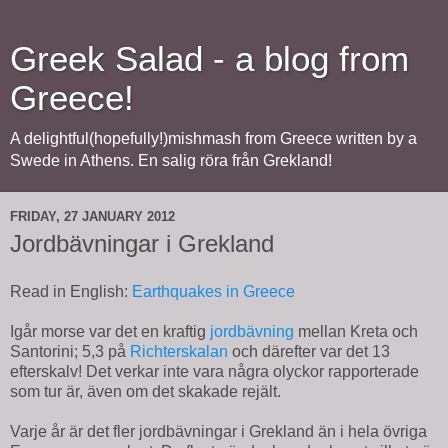
Greek Salad - a blog from
Greece!
A delightful(hopefully!)mishmash from Greece written by a
Swede in Athens. En salig röra från Grekland!
FRIDAY, 27 JANUARY 2012
Jordbävningar i Grekland
Read in English:
Earthquakes in Greece
Igår morse var det en kraftig
jordbävning
mellan Kreta och
Santorini; 5,3 på
Richterskalan
och därefter var det 13
efterskalv! Det verkar inte vara några olyckor rapporterade
som tur är, även om det skakade rejält.
Varje år är det fler jordbävningar i Grekland än i hela övriga