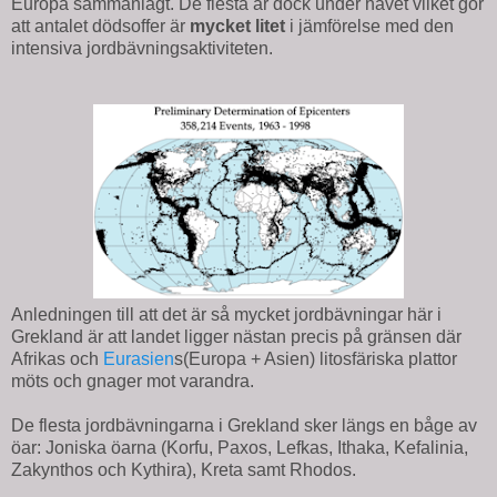
Europa sammanlagt. De flesta är dock under havet vilket gör
att antalet dödsoffer är
mycket litet
i jämförelse med den
intensiva jordbävningsaktiviteten.
Anledningen till att det är så mycket jordbävningar här i
Grekland är att landet ligger nästan precis på gränsen där
Afrikas och
Eurasien
s(Europa + Asien) litosfäriska plattor
möts och gnager mot varandra.
De flesta jordbävningarna i Grekland sker längs en båge av
öar: Joniska öarna (Korfu, Paxos, Lefkas, Ithaka, Kefalinia,
Zakynthos och Kythira), Kreta samt Rhodos.