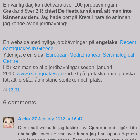
En vanlig dag kan det vara över 100 jordbävningar i
Grekland över 2 Richter!
De flesta är så små att man inte
känner av dem
. Jag hade bott på Kreta i nära tio år innan
jag kände av en jordbävning!
En websida med nyliga jordbävningar, på
engelska
:
Recent
earthquakes in Greece.
Ytterligare en sida:
European-Mediterranean Seismological
Centre
Här kan man se alla jordbävningar sedan januari
2010:
www.earthquakes.gr
endast på grekiska, men ganska
lätt att förstå... åtmnstone storleken och plats.
At
12:31
6 comments:
Aleka
27 January 2012 at 16:47
Den i natt vaknade jag faktiskt av. Gjorde inte de igår. Lite
obehagligt men de var över innan jag han öppna ögonen
och förså vad som hände. Bara vår taklampa som svajade