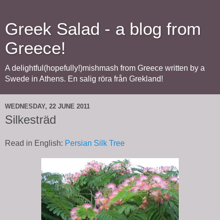
Greek Salad - a blog from
Greece!
A delightful(hopefully!)mishmash from Greece written by a
Swede in Athens. En salig röra från Grekland!
WEDNESDAY, 22 JUNE 2011
Silkesträd
Read in English:
Persian Silk Tree