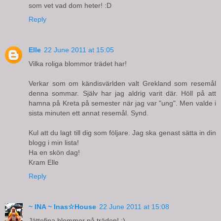
som vet vad dom heter! :D
Reply
Elle
22 June 2011 at 15:05
Vilka roliga blommor trädet har!
Verkar som om kändisvärlden valt Grekland som resemål
denna sommar. Själv har jag aldrig varit där. Höll på att
hamna på Kreta på semester när jag var "ung". Men valde i
sista minuten ett annat resemål. Synd.
Kul att du lagt till dig som följare. Jag ska genast sätta in din
blogg i min lista!
Ha en skön dag!
Kram Elle
Reply
~ INA ~ Inas☆House
22 June 2011 at 15:08
Jättefina blommor på träden! :)