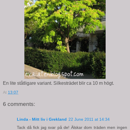
En lite ståtligare variant. Silkesträdet blir ca 10 m högt.
At
13:07
6 comments:
Linda - Mitt liv i Grekland
22 June 2011 at 14:34
Tack då fick jag svar på de! Älskar dom träden men ingen