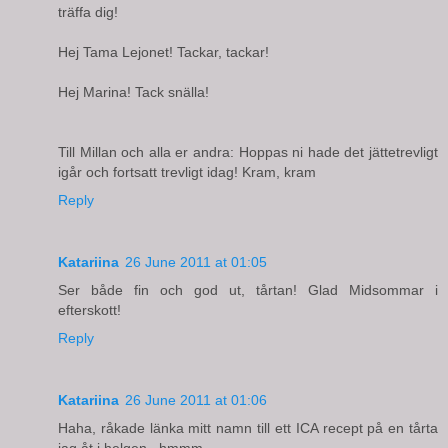
träffa dig!
Hej Tama Lejonet! Tackar, tackar!
Hej Marina! Tack snälla!
Till Millan och alla er andra: Hoppas ni hade det jättetrevligt
igår och fortsatt trevligt idag! Kram, kram
Reply
Katariina
26 June 2011 at 01:05
Ser både fin och god ut, tårtan! Glad Midsommar i
efterskott!
Reply
Katariina
26 June 2011 at 01:06
Haha, råkade länka mitt namn till ett ICA recept på en tårta
jag åt i helgen...hmmm