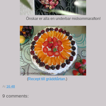
Önskar er alla en underbar midsommarafton!
(
Recept till gräddtårtan
.)
At
16:48
9 comments: