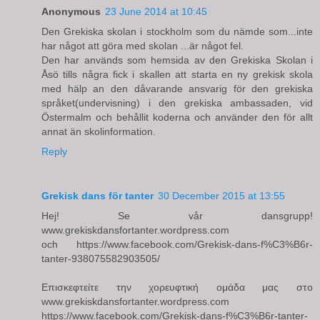
Anonymous
23 June 2014 at 10:45
Den Grekiska skolan i stockholm som du nämde som...inte
har något att göra med skolan ...är något fel.
Den har används som hemsida av den Grekiska Skolan i
Åsö tills några fick i skallen att starta en ny grekisk skola
med hälp an den dåvarande ansvarig för den grekiska
språket(undervisning) i den grekiska ambassaden, vid
Östermalm och behållit koderna och använder den för allt
annat än skolinformation.
Reply
Grekisk dans för tanter
30 December 2015 at 13:55
Hej! Se vår dansgrupp!
www.grekiskdansfortanter.wordpress.com
och https://www.facebook.com/Grekisk-dans-f%C3%B6r-
tanter-938075582903505/
Επισκεφτείτε την χορευφτική ομάδα μας στο
www.grekiskdansfortanter.wordpress.com
https://www.facebook.com/Grekisk-dans-f%C3%B6r-tanter-