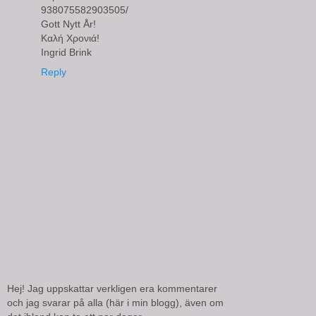
938075582903505/
Gott Nytt År!
Καλή Χρονιά!
Ingrid Brink
Reply
Hej! Jag uppskattar verkligen era kommentarer
och jag svarar på alla (här i min blogg), även om