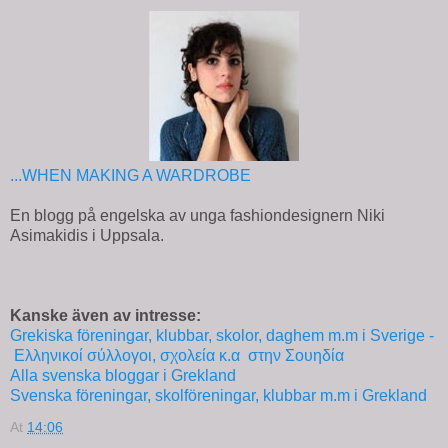
...WHEN MAKING A WARDROBE
En blogg på engelska av unga fashiondesignern Niki
Asimakidis i Uppsala.
Kanske även av intresse:
Grekiska föreningar, klubbar, skolor, daghem m.m i Sverige -
Ελληνικοί σύλλογοι, σχολεία κ.α στην Σουηδία
Alla svenska bloggar i Grekland
Svenska föreningar, skolföreningar, klubbar m.m i Grekland
At
14:06