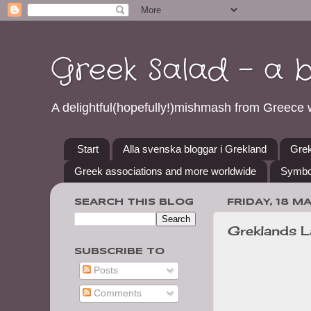
Greek Salad - a 
A delightful(hopefully!)mishmash from Greece w
Start
Alla svenska bloggar i Grekland
Grek
Greek associations and more worldwide
Symbo
SEARCH THIS BLOG
FRIDAY, 18 M
Greklands 
SUBSCRIBE TO
Posts
Comments