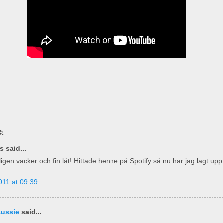
:
 said...
ligen vacker och fin låt! Hittade henne på Spotify så nu har jag lagt up
011 at 09:39
aussie
said...