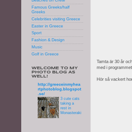
Beaches on Crete
Famous Greeks/half
Greeks
Celebrities visiting Greece
Easter in Greece
Sport
Fashion & Design
Music
Golf in Greece
Tamta är 30 år och
med i programmet 
WELCOME TO MY
PHOTO BLOG AS
WELL!
Hör så vackert ho
http://greeceinmyhea
rtphotoblog.blogspot
.se/
3 cute cats
taking a
rest in
Monasteraki