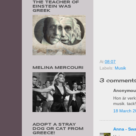
THE TEACHER OF
EINSTEIN WAS
GREEK
At
08:07
MELINA MERCOURI
Labels:
Musik
3 comments
Anonymous
Hon är verk
musik. tack!
18 March 2
ADOPT A STRAY
Anna - Sw
DOG OR CAT FROM
GREECE!