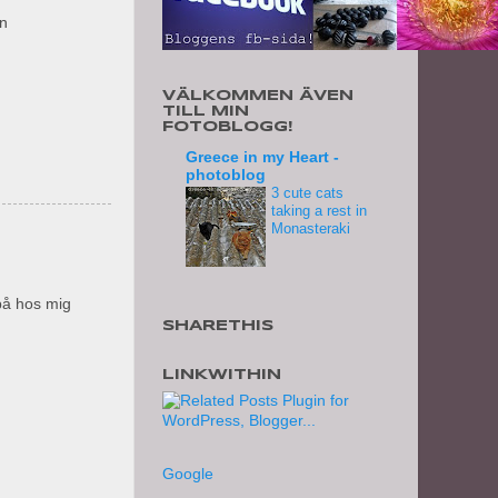
en
VÄLKOMMEN ÄVEN
TILL MIN
FOTOBLOGG!
Greece in my Heart -
photoblog
3 cute cats
taking a rest in
Monasteraki
 på hos mig
SHARETHIS
LINKWITHIN
Google