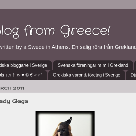
blog from Greece!
ritten by a Swede in Athens. En salig röra från Grekland
iska bloggar/e i Sverige
Svenska föreningar m.m i Grekland
ls ♪♫ † ☼ ♥ © € ♂♀°
Grekiska varor & företag i Sverige
Dj
ARCH 2011
Lady Gaga