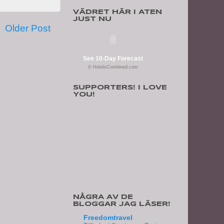
VÄDRET HÄR I ATEN
JUST NU
Older Post
See 10-Day Forecast
© HotelsCombined.com
SUPPORTERS! I LOVE
YOU!
NÅGRA AV DE
BLOGGAR JAG LÄSER!
Freedomtravel