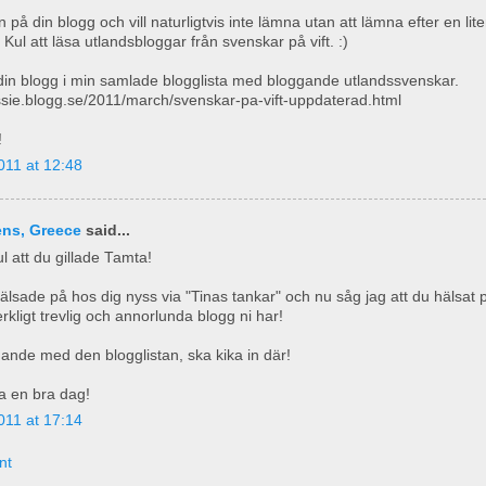
in på din blogg och vill naturligtvis inte lämna utan att lämna efter en lit
ul att läsa utlandsbloggar från svenskar på vift. :)
ll din blogg i min samlade blogglista med bloggande utlandssvenskar.
ssie.blogg.se/2011/march/svenskar-pa-vift-uppdaterad.html
!
011 at 12:48
ens, Greece
said...
ul att du gillade Tamta!
älsade på hos dig nyss via "Tinas tankar" och nu såg jag att du hälsat
erkligt trevlig och annorlunda blogg ni har!
ande med den blogglistan, ska kika in där!
ha en bra dag!
011 at 17:14
nt