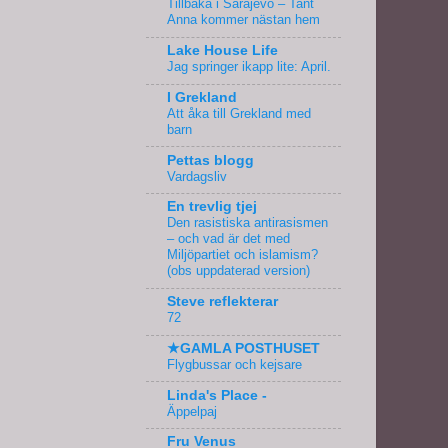
Tillbaka i Sarajevo – Tant
Anna kommer nästan hem
Lake House Life
Jag springer ikapp lite: April.
I Grekland
Att åka till Grekland med
barn
Pettas blogg
Vardagsliv
En trevlig tjej
Den rasistiska antirasismen
– och vad är det med
Miljöpartiet och islamism?
(obs uppdaterad version)
Steve reflekterar
72
★GAMLA POSTHUSET
Flygbussar och kejsare
Linda's Place -
Äppelpaj
Fru Venus