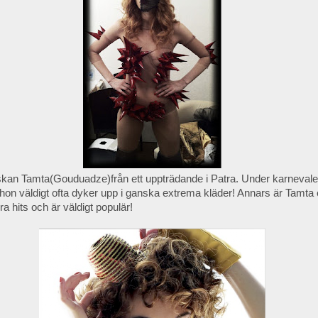
skan Tamta(Gouduadze)från ett uppträdande i Patra. Under karnevalen
hon väldigt ofta dyker upp i ganska extrema kläder! Annars är Tamta 
era hits och är väldigt populär!