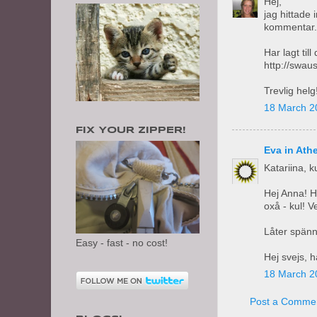
Hej,
jag hittade 
kommentar. K
Har lagt ti
http://swau
Trevlig helg
18 March 2
FIX YOUR ZIPPER!
Eva in Ath
Katariina, k
Hej Anna! H
oxå - kul! V
Låter spänn
Easy - fast - no cost!
Hej svejs, 
18 March 2
Post a Comme