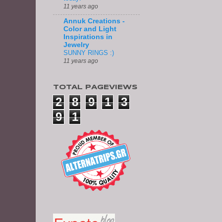
11 years ago
Annuk Creations -
Color and Light
Inspirations in
Jewelry
SUNNY RINGS :)
11 years ago
TOTAL PAGEVIEWS
2
8
9
1
3
9
1