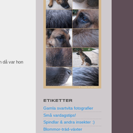
ch då var hon
ETIKETTER
Gamla svartvita fotografier
Små vardagstips!
Spindlar & andra insekter :)
Blommor-träd-växter