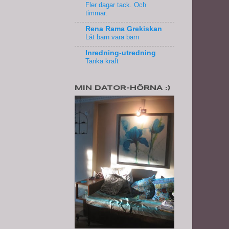
Fler dagar tack. Och
timmar.
Rena Rama Grekiskan
Låt barn vara barn
Inredning-utredning
Tanka kraft
MIN DATOR-HÖRNA :)