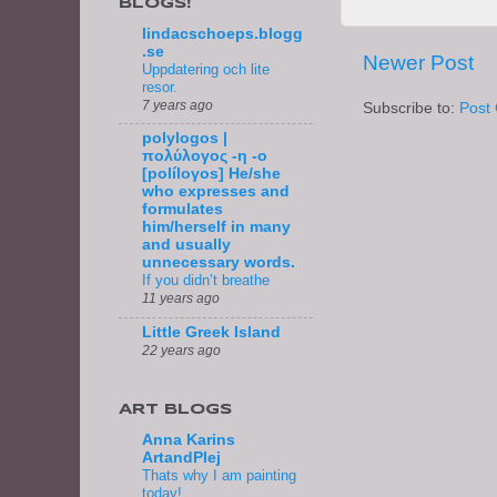
BLOGS!
lindacschoeps.blogg
.se
Newer Post
Uppdatering och lite
resor.
7 years ago
Subscribe to:
Post
polylogos |
πολύλογος -η -ο
[políloγos] He/she
who expresses and
formulates
him/herself in many
and usually
unnecessary words.
If you didn’t breathe
11 years ago
Little Greek Island
22 years ago
ART BLOGS
Anna Karins
ArtandPlej
Thats why I am painting
today!